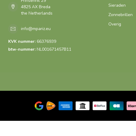
Prinsenhil 29
Sieraden
4825 AX Breda
the Netherlands
Zonnebrillen
Overig
info@mpariz.eu
KVK nummer:
66376939
btw-nummer:
NL001671457B11