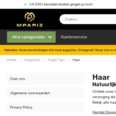
⭐Al 500+ tevreden klanten gingen je voor!
Alle categorieën
Klantenservice
Vakantie: Geen bestellingen t/m eind augustus. Dringend? Stuur een e-m
Home
/
Arganolie
/
Argan Tips
/
Haar
Haar
Over ons
Natuurlij
Ontdek onze na
Algemene voorwaarden
verzorging die
Bekijk alle ha
Privacy Policy
Herstel Droog