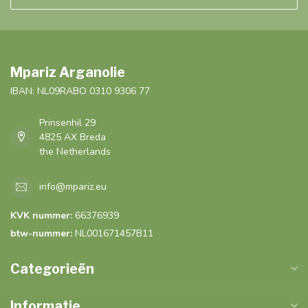
Mpariz Arganolie
IBAN: NL09RABO 0310 9306 77
Prinsenhil 29
4825 AX Breda
the Netherlands
info@mpariz.eu
KVK nummer:
66376939
btw-nummer:
NL001671457B11
Categorieën
Informatie