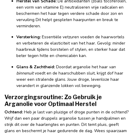
Herstel van Schade:
De antioxidanten (zoals tocoferolen,
een vorm van vitamine E) neutraliseren vrije radicalen en
beschermen het haar tegen verdere schade door zon en
vervuiling Dit helpt gespleten haarpunten en breuk te
verminderen.
Versterking:
Essentiële vetzuren voeden de haarwortels
en verbeteren de elasticiteit van het haar. Gevolg: minder
haarbreuk tijdens borstelen of stylen, en sterker haar dat
beter tegen hitte en chemicaliën kan.
Glans & Zachtheid:
Doordat arganolie het haar
van
binnenuit
voedt en de haarschubben sluit, krijgt dof haar
weer een stralende glans. Jouw droge, levenloze haar
verandert in glanzende lokken vol beweging.
Verzorgingsroutine: Zo Gebruik je
Arganolie voor Optimaal Herstel
Ochtend:
Heb je last van pluizige of droge punten in de ochtend?
Wrijf dan een paar druppels arganolie tussen je handpalmen en
strijk dit over de haarlengtes en punten. Dit temt pluis, geeft
glans en beschermt je haar gedurende de dag. Wees spaarzaam