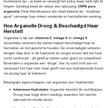
frustrerend zijn – je kamt en verzorgt het extra, maar niets lijkt te
helpen. Gelukkig biedt de natuur een oplossing:
100% pure
arganolie
. Deze Marokkaanse olie staat bekend als “vloeibaar
goud” vanwege haar intens voedende en herstellende werking.
Hoe Arganolie Droog & Beschadigd Haar
Herstelt
Arganolie is rijk aan
vitamine E
,
omega 6
en
omega 9
(essentiële vetzuren) die samen helpen beschadigd haar te
herstellen en het gezond te houden. De onverzadigde vetzuren
dringen diep door in de haarvezel en zorgen ervoor dat het haar
vocht vasthoudt – dit geeft je lokken weer glans en soepelheid.
Bovendien is arganolie een “droge” olie: hij voelt licht aan en
verzwaart het haar niet, maar geeft wel een hydraterende boost
om pluizig haar te kalmeren.
Belangrijke eigenschappen van arganolie voor haarherstel:
Intensieve Hydratatie:
Arganolie herstelt de vochtbalans.
Droog haar krijgt direct voeding, waardoor het zachter
aanvoelt en minder pluist.