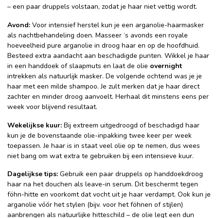
– een paar druppels volstaan, zodat je haar niet vettig wordt.
Avond:
Voor intensief herstel kun je een arganolie-haarmasker
als nachtbehandeling doen. Masseer ‘s avonds een royale
hoeveelheid pure arganolie in droog haar en op de hoofdhuid.
Besteed extra aandacht aan beschadigde punten. Wikkel je haar
in een handdoek of slaapmuts en laat de olie
overnight
intrekken als natuurlijk masker. De volgende ochtend was je je
haar met een milde shampoo. Je zult merken dat je haar direct
zachter en minder droog aanvoelt. Herhaal dit minstens eens per
week voor blijvend resultaat.
Wekelijkse kuur:
Bij extreem uitgedroogd of beschadigd haar
kun je de bovenstaande olie-inpakking twee keer per week
toepassen. Je haar is in staat veel olie op te nemen, dus wees
niet bang om wat extra te gebruiken bij een intensieve kuur.
Dagelijkse tips:
Gebruik een paar druppels op handdoekdroog
haar na het douchen als leave-in serum. Dit beschermt tegen
föhn-hitte en voorkomt dat vocht uit je haar verdampt. Ook kun je
arganolie vóór het stylen (bijv. voor het föhnen of stijlen)
aanbrengen als natuurlijke hitteschild – de olie legt een dun