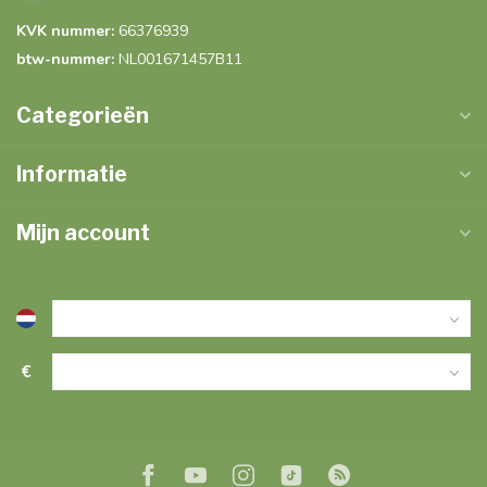
KVK nummer:
66376939
btw-nummer:
NL001671457B11
Categorieën
Informatie
Mijn account
€