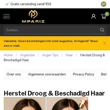
Gratis verzending vanaf €50
8.7
0
MENU
Vakantie: Geen bestellingen t/m eind augustus. Dringend? Stuur
een e-mail.
Home
/
Arganolie
/
Argan Tips
/
Haar
/
Herstel Droog &
Beschadigd Haar
Over ons
Algemene voorwaarden
Privacy Policy
Beta
Herstel Droog & Beschadigd Haar