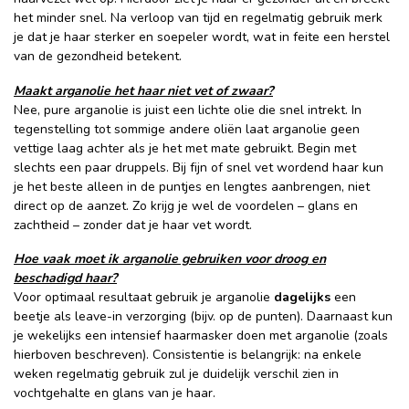
het minder snel. Na verloop van tijd en regelmatig gebruik merk
je dat je haar sterker en soepeler wordt, wat in feite een herstel
van de gezondheid betekent.
Maakt arganolie het haar niet vet of zwaar?
Nee, pure arganolie is juist een lichte olie die snel intrekt. In
tegenstelling tot sommige andere oliën laat arganolie geen
vettige laag achter als je het met mate gebruikt. Begin met
slechts een paar druppels. Bij fijn of snel vet wordend haar kun
je het beste alleen in de puntjes en lengtes aanbrengen, niet
direct op de aanzet. Zo krijg je wel de voordelen – glans en
zachtheid – zonder dat je haar vet wordt.
Hoe vaak moet ik arganolie gebruiken voor droog en
beschadigd haar?
Voor optimaal resultaat gebruik je arganolie
dagelijks
een
beetje als leave-in verzorging (bijv. op de punten). Daarnaast kun
je wekelijks een intensief haarmasker doen met arganolie (zoals
hierboven beschreven). Consistentie is belangrijk: na enkele
weken regelmatig gebruik zul je duidelijk verschil zien in
vochtgehalte en glans van je haar.