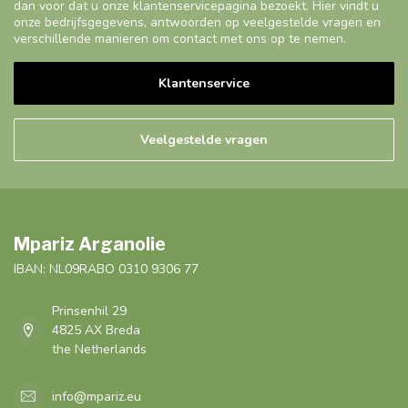
dan voor dat u onze klantenservicepagina bezoekt. Hier vindt u
onze bedrijfsgegevens, antwoorden op veelgestelde vragen en
verschillende manieren om contact met ons op te nemen.
Klantenservice
Veelgestelde vragen
Mpariz Arganolie
IBAN: NL09RABO 0310 9306 77
Prinsenhil 29
4825 AX Breda
the Netherlands
info@mpariz.eu