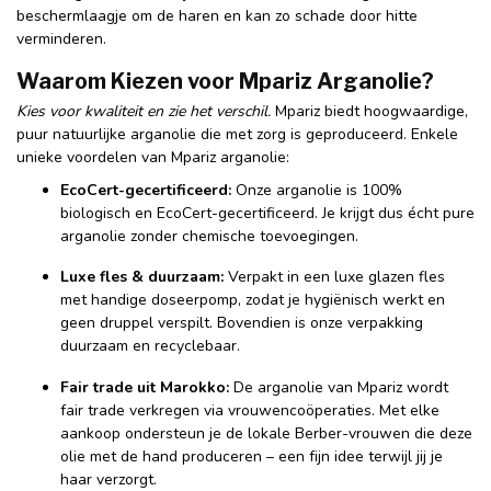
beschermlaagje om de haren en kan zo schade door hitte
verminderen.
Waarom Kiezen voor Mpariz Arganolie?
Kies voor kwaliteit en zie het verschil.
Mpariz biedt hoogwaardige,
puur natuurlijke arganolie die met zorg is geproduceerd. Enkele
unieke voordelen van Mpariz arganolie:
EcoCert-gecertificeerd:
Onze arganolie is 100%
biologisch en EcoCert-gecertificeerd. Je krijgt dus écht pure
arganolie zonder chemische toevoegingen.
Luxe fles & duurzaam:
Verpakt in een luxe glazen fles
met handige doseerpomp, zodat je hygiënisch werkt en
geen druppel verspilt. Bovendien is onze verpakking
duurzaam en recyclebaar.
Fair trade uit Marokko:
De arganolie van Mpariz wordt
fair trade verkregen via vrouwencoöperaties. Met elke
aankoop ondersteun je de lokale Berber-vrouwen die deze
olie met de hand produceren – een fijn idee terwijl jij je
haar verzorgt.