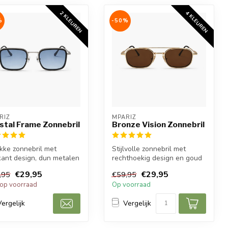
2 KLEUREN
4 KLEUREN
%
-50%
RIZ
MPARIZ
stal Frame Zonnebril
Bronze Vision Zonnebril
kke zonnebril met
Stijlvolle zonnebril met
kant design, dun metalen
rechthoekig design en goud
me en blauwe lenzen
frame voor een rustige,
€29,95
€29,95
,95
€59,95
e...
luxe...
 op voorraad
Op voorraad
Vergelijk
Vergelijk