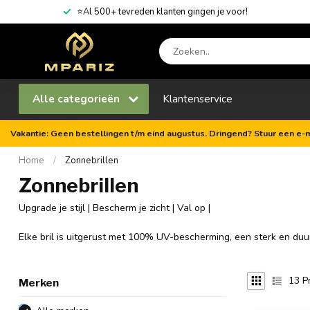
⭐Al 500+ tevreden klanten gingen je voor!
Alle categorieën
Klantenservice
Vakantie: Geen bestellingen t/m eind augustus. Dringend? Stuur een e-m
Home
/
Zonnebrillen
Zonnebrillen
Upgrade je stijl | Bescherm je zicht | Val op |
Elke bril is uitgerust met 100% UV-bescherming, een sterk en duur
13
P
Merken