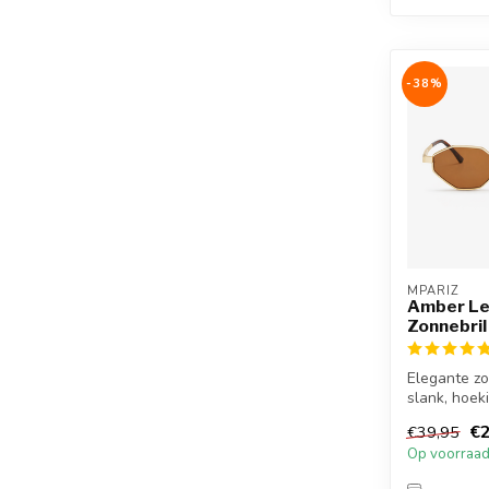
-38%
MPARIZ
Amber L
Zonnebril
Elegante zo
slank, hoek
gouden fra
€2
€39,95
vrouwelijke.
Op voorraa