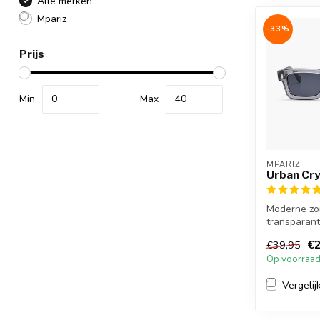
Alle merken
Mpariz
-33%
Prijs
Min
Max
MPARIZ
Urban Cry
Moderne zo
transparant
strakke vor
€2
€39,95
v...
Op voorraa
Vergelij