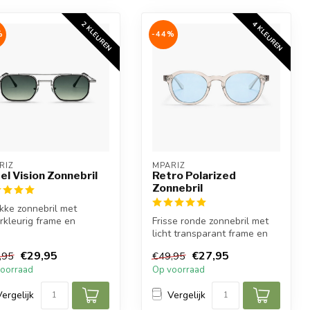
2 KLEUREN
4 KLEUREN
%
-44%
RIZ
MPARIZ
el Vision Zonnebril
Retro Polarized​
Zonnebril
kke zonnebril met
erkleurig frame en
Frisse ronde zonnebril met
ne gradient lenzen voor
licht transparant frame en
mod...
blauwe lenzen voor een
€29,95
€27,95
,95
€49,95
moe...
oorraad
Op voorraad
Vergelijk
Vergelijk