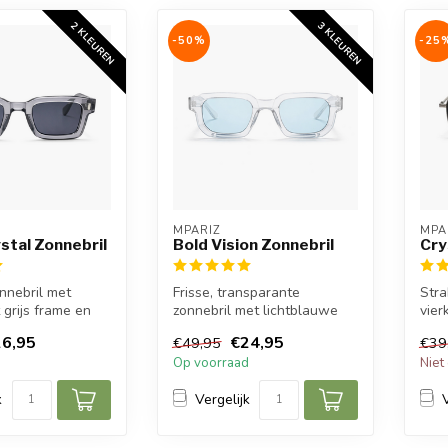
2 KLEUREN
3 KLEUREN
-50%
-25
MPARIZ
MPA
stal Zonnebril
Bold Vision Zonnebril
Cry
nnebril met
Frisse, transparante
Stra
 grijs frame en
zonnebril met lichtblauwe
vier
m voor een frisse,
lens die elke outfit direct
fra
6,95
€24,95
€49,95
€39
een p...
voor 
d
Op voorraad
Niet
k
Vergelijk