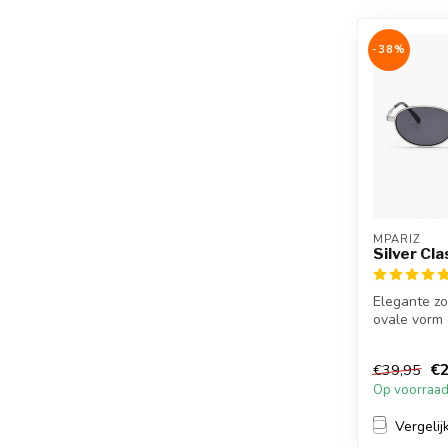
-38%
MPARIZ
Silver Cla
Elegante zo
ovale vorm
zilverkleur
verfijnde,...
€2
€39,95
Op voorraa
Vergelij