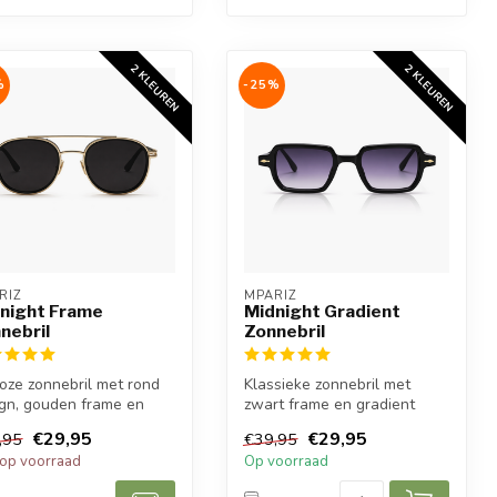
2 KLEUREN
2 KLEUREN
%
-25%
RIZ
MPARIZ
night Frame
Midnight Gradient
nebril
Zonnebril
loze zonnebril met rond
Klassieke zonnebril met
gn, gouden frame en
zwart frame en gradient
ere lenzen voor een
lenzen voor een stijlvolle,
€29,95
€29,95
,95
€39,95
..
luxe...
 op voorraad
Op voorraad