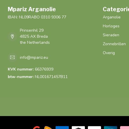
Mpariz Arganolie
Categori
IBAN: NL09RABO 0310 9306 77
Arganolie
Horloges
Prinsenhil 29
Sieraden
4825 AX Breda
the Netherlands
Zonnebrillen
Overig
info@mpariz.eu
KVK nummer:
66376939
btw-nummer:
NL001671457B11