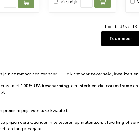
k
Vergelijk
Toon
1
-
12
van 13
Toon meer
s je niet zomaar een zonnebril — je kiest voor
zekerheid, kwaliteit en
itgerust met
100% UV-bescherming
, een
sterk en duurzaam frame
en 
pt.
n premium prijs voor luxe kwaliteit.
e prijzen eerlijk, zonder in te leveren op materialen, afwerking of s
voelt en lang meegaat.