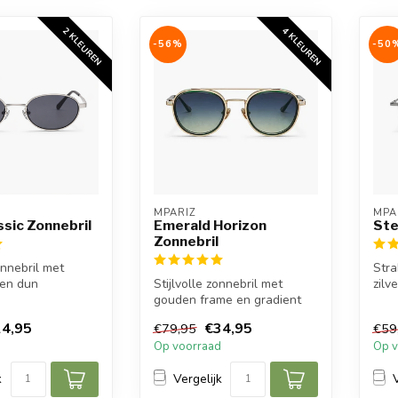
2 KLEUREN
4 KLEUREN
-56%
-50
MPARIZ
MPA
ssic Zonnebril
Emerald Horizon
Ste
Zonnebril
nnebril met
Stra
 en dun
Stijlvolle zonnebril met
zilv
ig frame voor een
gouden frame en gradient
groe
lenzen voor een luxe,
een 
4,95
€34,95
€79,95
€59
tijdloze...
d
Op voorraad
Op v
k
Vergelijk