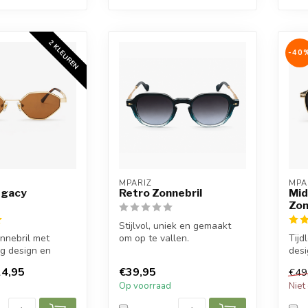
2 KLEUREN
-40
MPARIZ
MPA
egacy
Retro​ Zonnebril
Mid
Zon
Stijlvol, uniek en gemaakt
nnebril met
om op te vallen.
Tijd
ig design en
Deze Mpariz zonnebril
desi
me voor een
combineert ee...
donk
4,95
€39,95
€49
..
ster.
d
Op voorraad
Niet