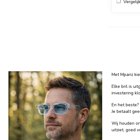
Vergelij
Met Mpariz kie
Elke bril is u
investering klo
En het beste?
Je betaalt gee
Wij houden onz
uitziet, goed 