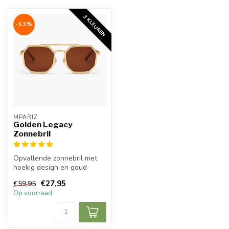
3 KLEUREN
-53%
MPARIZ
Golden Legacy
Zonnebril
Opvallende zonnebril met
hoekig design en goud
frame voor een krachtige,
€27,95
€59,95
stijlvo...
Op voorraad