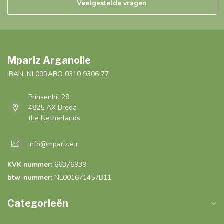
Veelgestelde vragen
Mpariz Arganolie
IBAN: NL09RABO 0310 9306 77
Prinsenhil 29
4825 AX Breda
the Netherlands
info@mpariz.eu
KVK nummer:
66376939
btw-nummer:
NL001671457B11
Categorieën