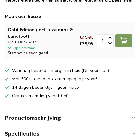
Verbluffende kleuren en straalt luxe en elegantie uit.
Lees meer
.
Maak een keuze
Gold Edition (Incl. luxe doos &
bandtool)
€49,95
6151936726787
€39,95
Op voorraad
Start het seizoen goed
Vandaag besteld = morgen in huis (NL-voorraad)
⭐Al 500+ tevreden klanten gingen je voor!
14 dagen bedenktijd – geen risico
Gratis verzending vanaf €50
Productomschrijving
Specificaties