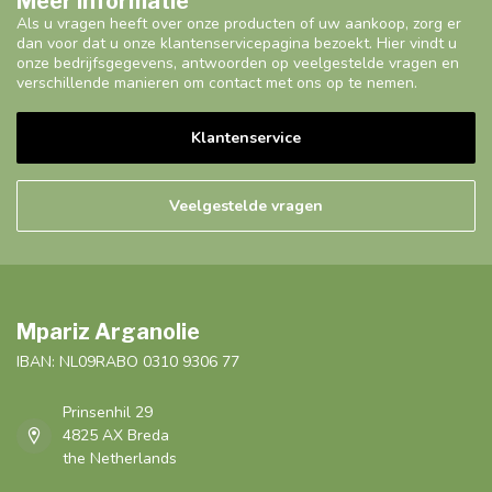
Meer informatie
Als u vragen heeft over onze producten of uw aankoop, zorg er
dan voor dat u onze klantenservicepagina bezoekt. Hier vindt u
onze bedrijfsgegevens, antwoorden op veelgestelde vragen en
verschillende manieren om contact met ons op te nemen.
Klantenservice
Veelgestelde vragen
Mpariz Arganolie
IBAN: NL09RABO 0310 9306 77
Prinsenhil 29
4825 AX Breda
the Netherlands