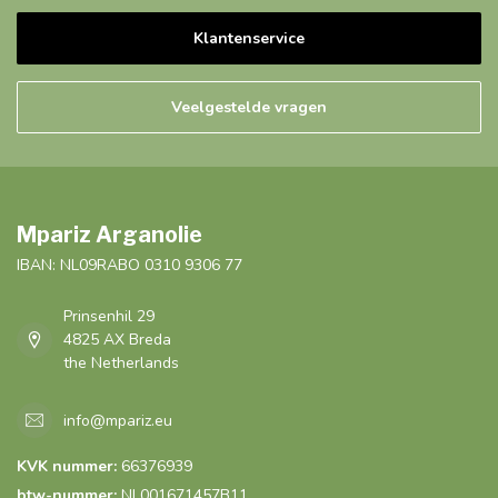
Klantenservice
Veelgestelde vragen
Mpariz Arganolie
IBAN: NL09RABO 0310 9306 77
Prinsenhil 29
4825 AX Breda
the Netherlands
info@mpariz.eu
KVK nummer:
66376939
btw-nummer:
NL001671457B11