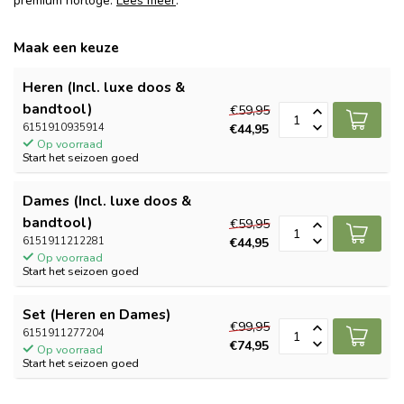
premium horloge.
Lees meer
.
Maak een keuze
Heren (Incl. luxe doos &
bandtool)
€59,95
6151910935914
€44,95
Op voorraad
Start het seizoen goed
Dames (Incl. luxe doos &
bandtool)
€59,95
6151911212281
€44,95
Op voorraad
Start het seizoen goed
Set (Heren en Dames)
€99,95
6151911277204
€74,95
Op voorraad
Start het seizoen goed