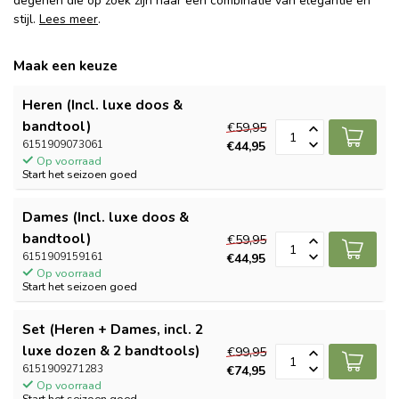
degenen die op zoek zijn naar een combinatie van elegantie en
stijl.
Lees meer
.
Maak een keuze
Heren (Incl. luxe doos &
bandtool)
€59,95
6151909073061
€44,95
Op voorraad
Start het seizoen goed
Dames (Incl. luxe doos &
bandtool)
€59,95
6151909159161
€44,95
Op voorraad
Start het seizoen goed
Set (Heren + Dames, incl. 2
luxe dozen & 2 bandtools)
€99,95
6151909271283
€74,95
Op voorraad
Start het seizoen goed