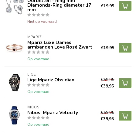
Oorbellen - Ring met
Diamonds-Ring diameter 17
€19,95
mm
Niet op voorraad
MPARIZ
Mpariz Luxe Dames
armbanden Love Rosé Zwart
€19,95
Op voorraad
LIGE
Lige Mpariz Obsidian
€59,95
€39,95
Op voorraad
NIBOSI
Nibosi Mpariz Velocity
€59,95
€39,95
Op voorraad