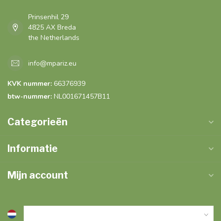
Prinsenhil 29
4825 AX Breda
the Netherlands
info@mpariz.eu
KVK nummer:
66376939
btw-nummer:
NL001671457B11
Categorieën
Informatie
Mijn account