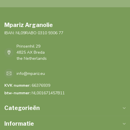
Mpariz Arganolie
IBAN: NL09RABO 0310 9306 77
Prinsenhil 29
4825 AX Breda
the Netherlands
info@mpariz.eu
KVK nummer:
66376939
btw-nummer:
NL001671457B11
Categorieën
Informatie