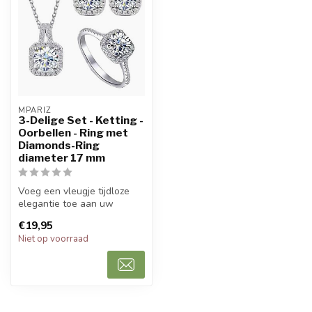
MPARIZ
3-Delige Set - Ketting -
Oorbellen - Ring met
Diamonds-Ring
diameter 17 mm
Voeg een vleugje tijdloze
elegantie toe aan uw
sieradencollectie met deze
€19,95
pracht...
Niet op voorraad