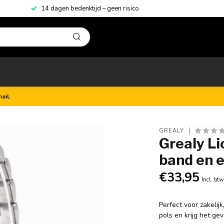
14 dagen bedenktijd – geen risico
ail.
GREALY
Grealy L
band en 
€33,95
Incl. btw
Perfect voor zakelijk
pols en krijg het g