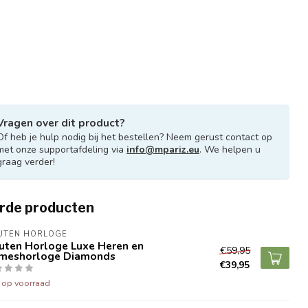
Vragen over dit product?
Of heb je hulp nodig bij het bestellen? Neem gerust contact op
met onze supportafdeling via
info@mpariz.eu
. We helpen u
graag verder!
rde producten
UTEN HORLOGE
uten Horloge Luxe Heren en
€59,95
meshorloge Diamonds
€39,95
t op voorraad