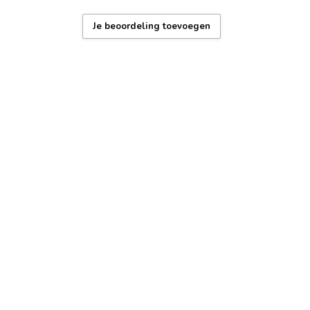
erdicht: regen en handen wassen)
Je beoordeling toevoegen
 garantie – 1 jaar
x + gereedschap voor bandaanpassing
, duurzame coating, Nederlands supportteam