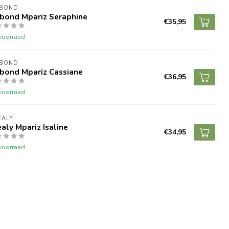
NBOND
nbond Mpariz Seraphine
€35,95
voorraad
NBOND
nbond Mpariz Cassiane
€36,95
voorraad
EALY
aly Mpariz Isaline
€34,95
voorraad