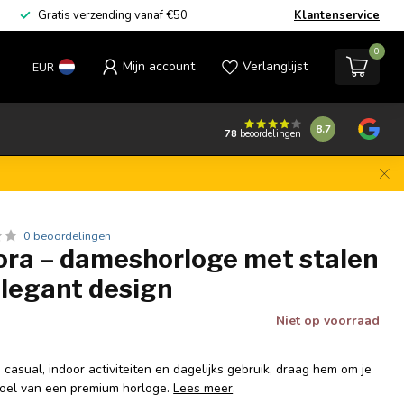
Gratis verzending vanaf €50
Klantenservice
0
Mijn account
Verlanglijst
EUR
8.7
78
beoordelingen
0 beoordelingen
iora – dameshorloge met stalen
elegant design
Niet op voorraad
, casual, indoor activiteiten en dagelijks gebruik, draag hem om je
evoel van een premium horloge.
Lees meer
.