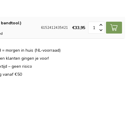
& bandtool)
€33,95
6152412435421
ed
 = morgen in huis (NL-voorraad)
n klanten gingen je voor!
ijd – geen risico
ng vanaf €50