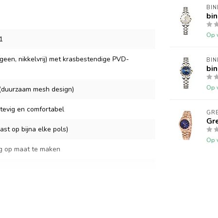
BI
bi
Op 
1
geen, nikkelvrij) met krasbestendige PVD-
BI
bi
Op 
l (duurzaam mesh design)
stevig en comfortabel
GR
Gre
st op bijna elke pols)
Op 
g op maat te maken
oudig te vervangen, levensduur ±2 jaar