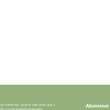
uw aankoop, zorg er dan voor dat u
Abonneer 
ndt u onze bedrijfsgegevens,