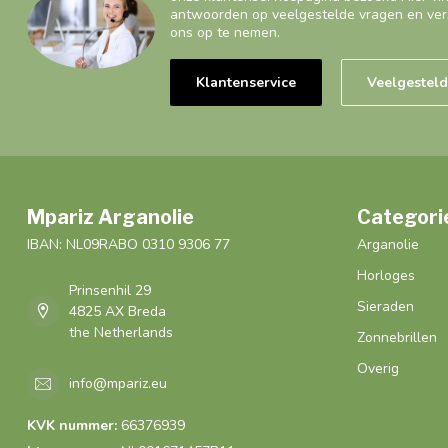
antwoorden op veelgestelde vragen en ver
ons op te nemen.
Klantenservice
Veelgestel
Mpariz Arganolie
Categori
IBAN: NL09RABO 0310 9306 77
Arganolie
Horloges
Prinsenhil 29
Sieraden
4825 AX Breda
the Netherlands
Zonnebrillen
Overig
info@mpariz.eu
KVK nummer:
66376939