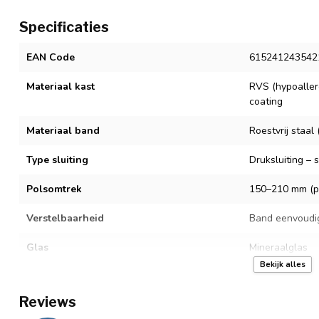
Specificaties
EAN Code
615241243542
Materiaal kast
RVS (hypoaller
coating
Materiaal band
Roestvrij staa
Type sluiting
Druksluiting – 
Polsomtrek
150–210 mm (pa
Verstelbaarheid
Band eenvoudi
Glas
Mineraalglas
Bekijk alles
Uurwerk
Quartz
Reviews
Batterijtype
SR621SW – eenv