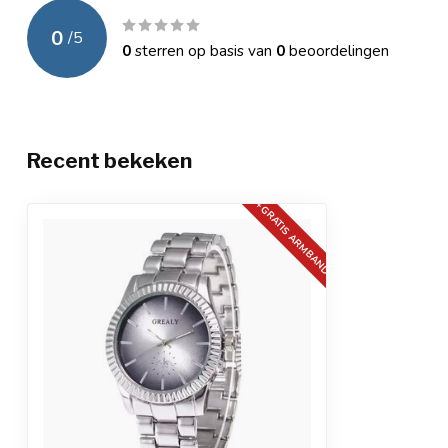
Waterbestendig
3 ATM (spatwat
0
/
5
0
sterren op basis van
0
beoordelingen
Garantie
Officiële Mpariz
Verpakking
Luxe cadeaubo
Extra
Anti-allergeen
Recent bekeken
+GRATIS ARMBAND