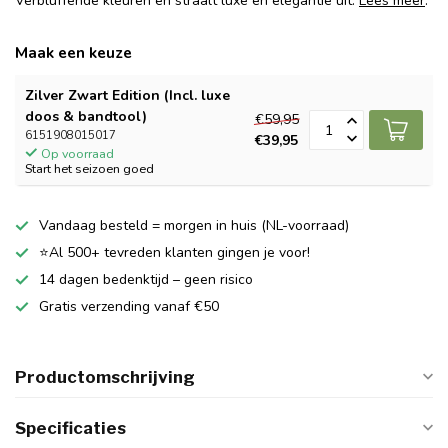
Verbluffende kleuren en straalt luxe en elegantie uit.
Lees meer
.
Maak een keuze
Zilver Zwart Edition (Incl. luxe
doos & bandtool)
€59,95
6151908015017
€39,95
Op voorraad
Start het seizoen goed
Vandaag besteld = morgen in huis (NL-voorraad)
⭐Al 500+ tevreden klanten gingen je voor!
14 dagen bedenktijd – geen risico
Gratis verzending vanaf €50
Productomschrijving
Specificaties