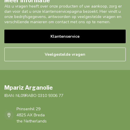
Meer informatie
Als u vragen heeft over onze producten of uw aankoop, zorg er
dan voor dat u onze klantenservicepagina bezoekt. Hier vindt u
onze bedrijfsgegevens, antwoorden op veelgestelde vragen en
verschillende manieren om contact met ons op te nemen.
Klantenservice
Veelgestelde vragen
Mpariz Arganolie
IBAN: NL09RABO 0310 9306 77
Prinsenhil 29
4825 AX Breda
the Netherlands