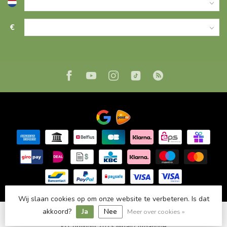
€
Wij slaan cookies op om onze website te verbeteren. Is dat
Wij slaan cookies op om onze website te verbeteren. Is dat
akkoord?
akkoord?
Ja
Ja
Nee
Nee
Meer over cookies »
Meer over cookies »
© Copyright 2023 Mpariz Arganolie
© Copyright 2023 Mpariz Arganolie