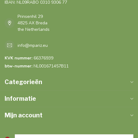
IBAN: NL09RABO 0310 9306 77
Prinsenhil 29
4825 AX Breda
the Netherlands
info@mpariz.eu
KVK nummer:
66376939
btw-nummer:
NL001671457B11
Categorieën
Informatie
Mijn account