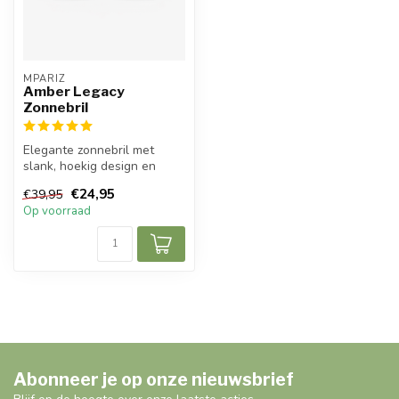
MPARIZ
Amber Legacy
Zonnebril
Elegante zonnebril met
slank, hoekig design en
gouden frame voor een
€24,95
€39,95
vrouwelijke...
Op voorraad
Abonneer je op onze nieuwsbrief