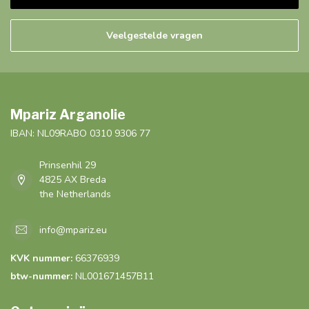
Veelgestelde vragen
Mpariz Arganolie
IBAN: NL09RABO 0310 9306 77
Prinsenhil 29
4825 AX Breda
the Netherlands
info@mpariz.eu
KVK nummer:
66376939
btw-nummer:
NL001671457B11