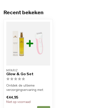
Recent bekeken
MPARIZ
Glow & Go Set
Ontdek de ultieme
verzorgingservaring met
onze Ladyshaver Dunlop en
€44,95
Arganolie va...
Niet op voorraad