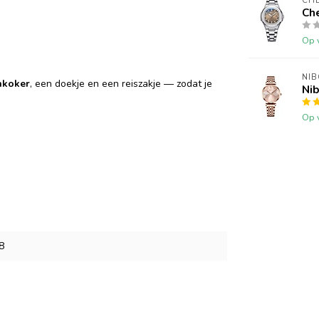
CHE
Ch
Op 
NIB
nkoker
, een doekje en een reiszakje — zodat je
Nib
Op 
8