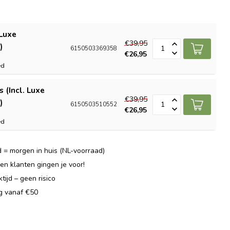
 Luxe
€39,95
)
6150503369358
€26,95
ed
 (Incl. Luxe
€39,95
)
6150503510552
€26,95
ed
 = morgen in huis (NL-voorraad)
n klanten gingen je voor!
ijd – geen risico
ng vanaf €50