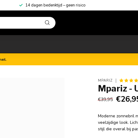
14 dagen bedenktijd – geen risico
ail.
MPARIZ
Mpariz - 
€26,9
€39,95
Moderne zonnebril me
veelzijdige look. L
stijl die overal bij pa