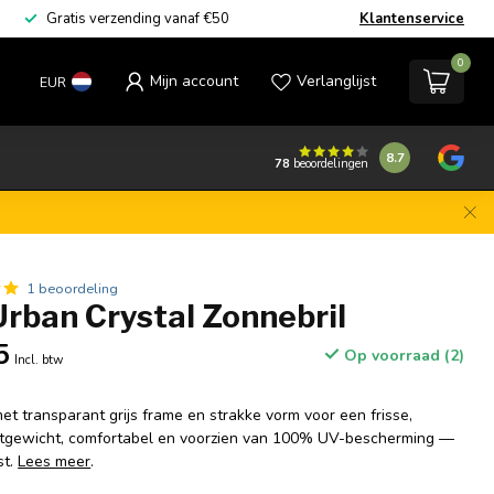
Gratis verzending vanaf €50
Klantenservice
0
Mijn account
Verlanglijst
EUR
8.7
78
beoordelingen
1 beoordeling
Urban Crystal Zonnebril
5
Op voorraad (2)
Incl. btw
t transparant grijs frame en strakke vorm voor een frisse,
ichtgewicht, comfortabel en voorzien van 100% UV-bescherming —
st.
Lees meer
.