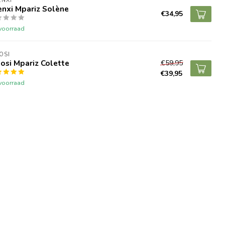
NXI
enxi Mpariz Solène
€34,95
voorraad
OSI
osi Mpariz Colette
€59,95
€39,95
voorraad