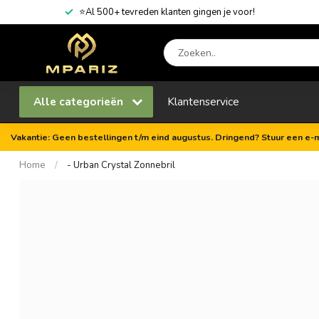
⭐Al 500+ tevreden klanten gingen je voor!
Alle categorieën
Klantenservice
Vakantie: Geen bestellingen t/m eind augustus. Dringend? Stuur een e-m
Home
/
- Urban Crystal Zonnebril