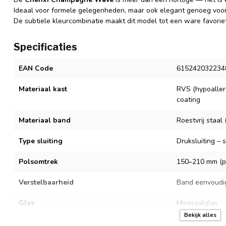
Ideaal voor formele gelegenheden, maar ook elegant genoeg voor 
De subtiele kleurcombinatie maakt dit model tot een ware favori
Specificaties
EAN Code
615242032234
Materiaal kast
RVS (hypoaller
coating
Materiaal band
Roestvrij staa
Type sluiting
Druksluiting – 
Polsomtrek
150–210 mm (pa
Verstelbaarheid
Band eenvoudi
Glas
Mineraalglas
Bekijk alles
Uurwerk
Quartz