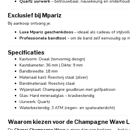
Quartz uurwerk
– betrouwbaar, nauwkeurig en onderhoud
Exclusief bij Mpariz
Bij aankoop ontvang je:
Luxe Mpariz geschenkdoos
– ideaal als cadeau of stijlvol
Professionele bandtool
– om de band zelf eenvoudig op m
Specificaties
Kastvorm: Ovaal (tonvormig design)
Kastdiameter: 36 mm | Dikte: 9 mm
Bandbreedte: 18 mm
Materiaal kast: Roestvrij staal (zilver)
Bandmateriaal: Roestvrij staal
Wijzerplaat: Champagne goudbruin met golfpatroon
Glas: Hard mineraalglas – krasbestendig
Uurwerk: Quartz
Waterbestendig: 3 ATM (regen- en spatwaterdicht)
Waarom kiezen voor de
Champagne Wave Lu
De
Chenxi Champagne Wave
is meer dan een horloge — het is