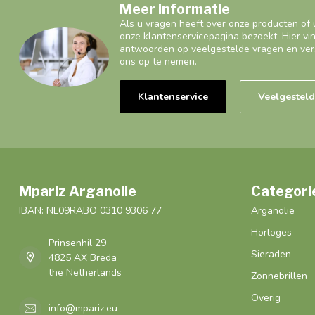
Meer informatie
Als u vragen heeft over onze producten of 
onze klantenservicepagina bezoekt. Hier vi
antwoorden op veelgestelde vragen en ver
ons op te nemen.
Klantenservice
Veelgestel
Mpariz Arganolie
Categori
IBAN: NL09RABO 0310 9306 77
Arganolie
Horloges
Prinsenhil 29
Sieraden
4825 AX Breda
the Netherlands
Zonnebrillen
Overig
info@mpariz.eu