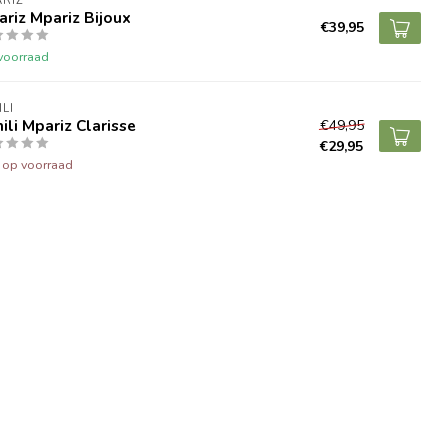
RIZ
riz Mpariz Bijoux
€39,95
voorraad
ILI
ili Mpariz Clarisse
€49,95
€29,95
t op voorraad