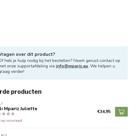
Vragen over dit product?
Of heb je hulp nodig bij het bestellen? Neem gerust contact op
met onze supportafdeling via
info@mpariz.eu
. We helpen u
graag verder!
rde producten
LI
li Mpariz Juliette
€34,95
t op voorraad