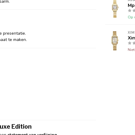
MPA
sarm.
Mpa
Op 
le presentatie.
XIM
Xim
aat te maken.
Nie
xe Edition
 een
statement van verfijning
.