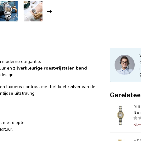
n moderne elegantie.
tuur en
zilverkleurige roestvrijstalen band
 design.
en luxueus contrast met het koele zilver van de
ijdse uitstraling.
Gerelatee
RUI
Rui
t met diepte.
Nie
extuur.