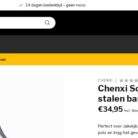
14 dagen bedenktijd – geen risico
ail.
CHENXI
Chenxi S
stalen ba
€34,95
Incl. btw
Perfect voor zakelijk
pols en krijg het g