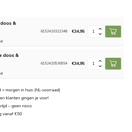
e doos &
€34,95
6152420322348
ed
xe doos &
€34,95
6152420536554
ed
 = morgen in huis (NL-voorraad)
n klanten gingen je voor!
ijd – geen risico
ng vanaf €50