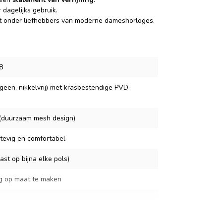
dagelijks gebruik.
et onder liefhebbers van moderne dameshorloges.
8
geen, nikkelvrij) met krasbestendige PVD-
l (duurzaam mesh design)
stevig en comfortabel
st op bijna elke pols)
g op maat te maken