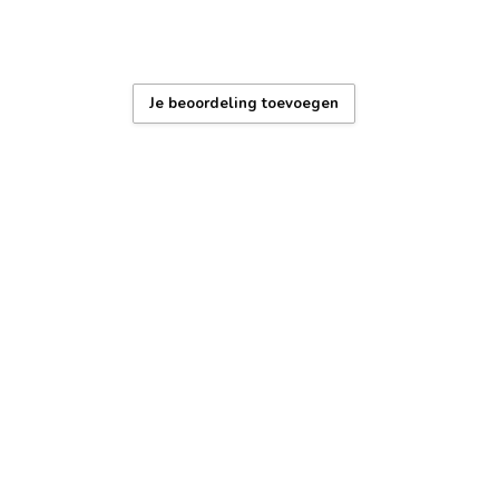
oudig te vervangen, levensduur ±2 jaar
erdicht: regen en handen wassen)
Je beoordeling toevoegen
 garantie – 1 jaar
x + gereedschap voor bandaanpassing
, duurzame coating, Nederlands supportteam