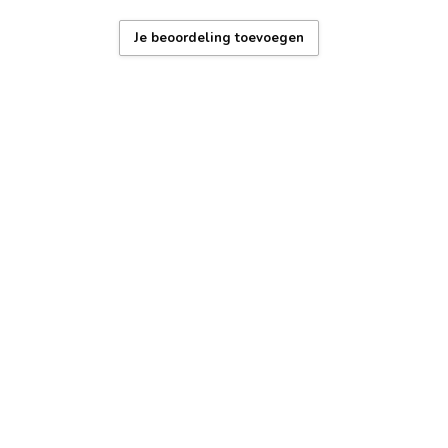
erdicht: regen en handen wassen)
Je beoordeling toevoegen
 garantie – 1 jaar
x + gereedschap voor bandaanpassing
, duurzame coating, Nederlands supportteam