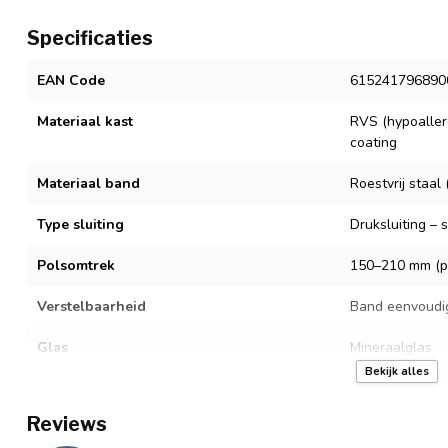
Specificaties
EAN Code
615241796890
Materiaal kast
RVS (hypoaller
coating
Materiaal band
Roestvrij staa
Type sluiting
Druksluiting – 
Polsomtrek
150–210 mm (pa
Verstelbaarheid
Band eenvoudi
Glas
Mineraalglas
Bekijk alles
Uurwerk
Quartz
Reviews
Batterijtype
SR621SW – eenv