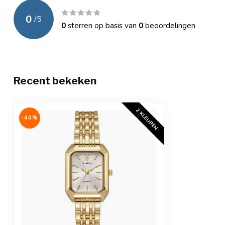
Waterbestendig
3 ATM (spatwat
0
/
5
0
sterren op basis van
0
beoordelingen
Garantie
Officiële Mpariz
Verpakking
Luxe cadeaubo
Extra
Anti-allergeen
Recent bekeken
2 KLEUREN
-40%