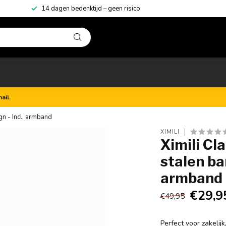
14 dagen bedenktijd – geen risico
ail.
n - Incl. armband
XIMILI
Ximili Cl
stalen ba
armband
€29,9
€49,95
Perfect voor zakelijk