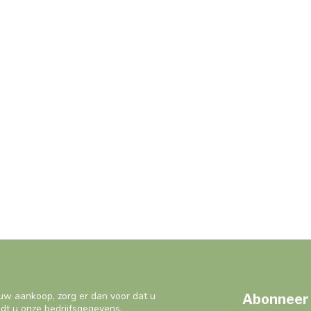
uw aankoop, zorg er dan voor dat u
Abonneer 
ndt u onze bedrijfsgegevens,