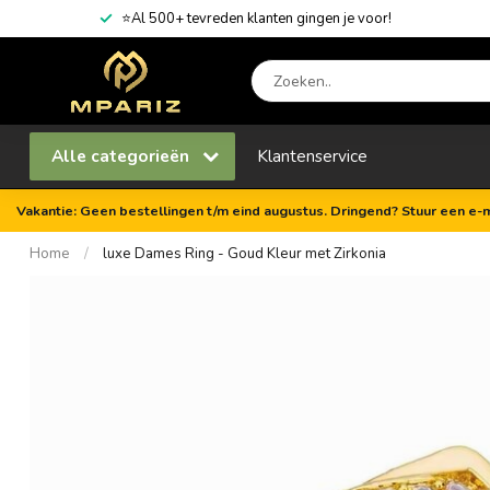
⭐Al 500+ tevreden klanten gingen je voor!
Alle categorieën
Klantenservice
Vakantie: Geen bestellingen t/m eind augustus. Dringend? Stuur een e-m
Home
/
luxe Dames Ring - Goud Kleur met Zirkonia