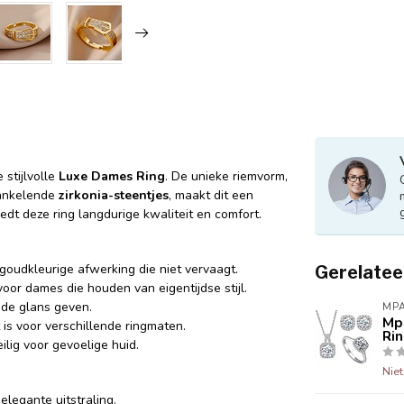
 stijlvolle
Luxe Dames Ring
. De unieke riemvorm,
rankelende
zirkonia-steentjes
, maakt dit een
biedt deze ring langdurige kwaliteit en comfort.
goudkleurige afwerking die niet vervaagt.
Gerelatee
or dames die houden van eigentijdse stijl.
jnde glans geven.
MPA
Mpa
is voor verschillende ringmaten.
Ri
ilig voor gevoelige huid.
Nie
legante uitstraling.