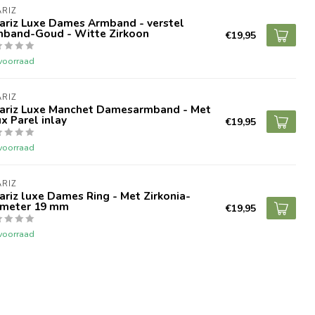
RIZ
ariz Luxe Dames Armband - verstel
mband-Goud - Witte Zirkoon
€19,95
voorraad
RIZ
ariz Luxe Manchet Damesarmband - Met
x Parel inlay
€19,95
voorraad
RIZ
riz luxe Dames Ring - Met Zirkonia-
ameter 19 mm
€19,95
voorraad