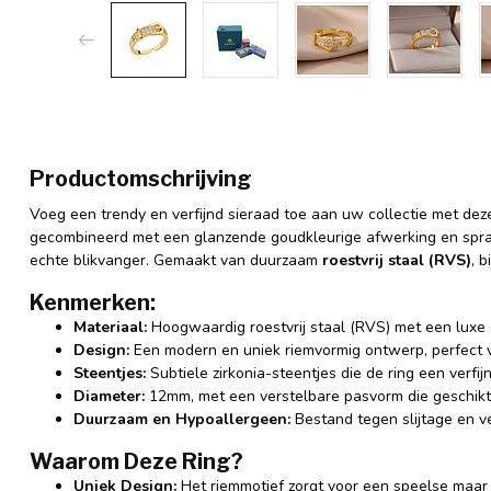
Productomschrijving
Voeg een trendy en verfijnd sieraad toe aan uw collectie met deze
gecombineerd met een glanzende goudkleurige afwerking en sp
echte blikvanger. Gemaakt van duurzaam
roestvrij staal (RVS)
, 
Kenmerken:
Materiaal:
Hoogwaardig roestvrij staal (RVS) met een luxe 
Design:
Een modern en uniek riemvormig ontwerp, perfect vo
Steentjes:
Subtiele zirkonia-steentjes die de ring een verfi
Diameter:
12mm, met een verstelbare pasvorm die geschikt 
Duurzaam en Hypoallergeen:
Bestand tegen slijtage en ve
Waarom Deze Ring?
Uniek Design:
Het riemmotief zorgt voor een speelse maar e