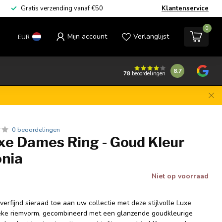
Gratis verzending vanaf €50
Klantenservice
0
Mijn account
Verlanglijst
EUR
8.7
78
beoordelingen
0 beoordelingen
xe Dames Ring - Goud Kleur
onia
Niet op voorraad
erfijnd sieraad toe aan uw collectie met deze stijlvolle Luxe
eke riemvorm, gecombineerd met een glanzende goudkleurige