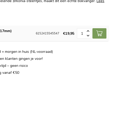
elende zirkonia-steentjes, maakt dit een echte blikvanger.
Lees
 (17mm)
€19,95
6152415545547
 = morgen in huis (NL-voorraad)
n klanten gingen je voor!
ijd – geen risico
ng vanaf €50