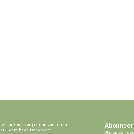
uw aankoop, zorg er dan voor dat u
Abonneer 
ndt u onze bedrijfsgegevens,
Blijf op de hoo