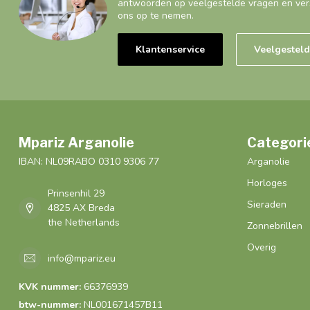
antwoorden op veelgestelde vragen en ver
ons op te nemen.
Klantenservice
Veelgestel
Mpariz Arganolie
Categori
IBAN: NL09RABO 0310 9306 77
Arganolie
Horloges
Prinsenhil 29
Sieraden
4825 AX Breda
the Netherlands
Zonnebrillen
Overig
info@mpariz.eu
KVK nummer:
66376939
btw-nummer:
NL001671457B11