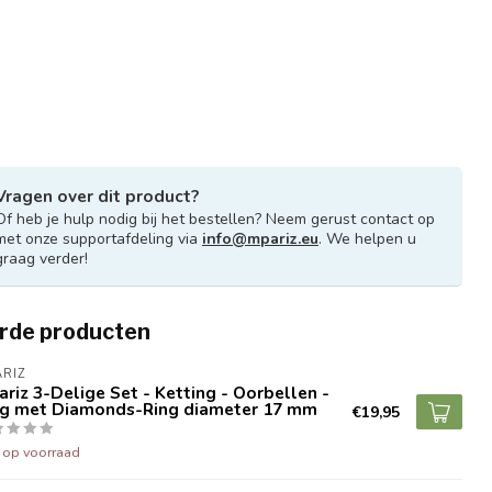
Vragen over dit product?
Of heb je hulp nodig bij het bestellen? Neem gerust contact op
met onze supportafdeling via
info@mpariz.eu
. We helpen u
graag verder!
rde producten
RIZ
riz 3-Delige Set - Ketting - Oorbellen -
ng met Diamonds-Ring diameter 17 mm
€19,95
t op voorraad