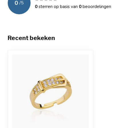
0
/
5
0
sterren op basis van
0
beoordelingen
Recent bekeken