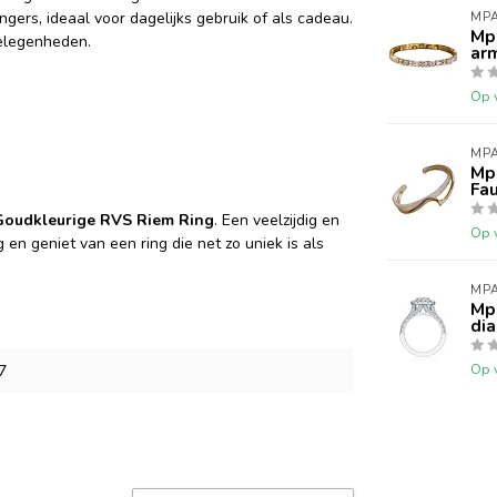
gers, ideaal voor dagelijks gebruik of als cadeau.
MPA
Mp
gelegenheden.
ar
Op 
MPA
Mp
Fau
Goudkleurige RVS Riem Ring
. Een veelzijdig en
Op 
en geniet van een ring die net zo uniek is als
MPA
Mpa
di
Op 
7