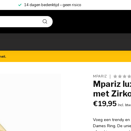
14 dagen bedenktijd – geen risico
ail.
MPARIZ
Mpariz lu
met Zirk
€19,95
Incl. btw
Voeg een trendy en v
Dames Ring. De uni