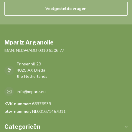
Veelgestelde vragen
Mpariz Arganolie
IBAN: NL09RABO 0310 9306 77
Prinsenhil 29
4825 AX Breda
the Netherlands
info@mpariz.eu
KVK nummer:
66376939
btw-nummer:
NL001671457B11
Categorieën