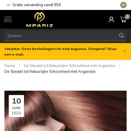
Gratis verzending vanaf €50
8.7
0
MENU
Vakantie: Geen bestellingen t/m eind augustus. Dringend? Stuur
een e-mail.
Home
/
De Sleutel tot Natuurlijke Schoonheid met Arganolie
/
De Sleutel tot Natuurlijke Schoonheid met Arganolie
10
JUN
2023