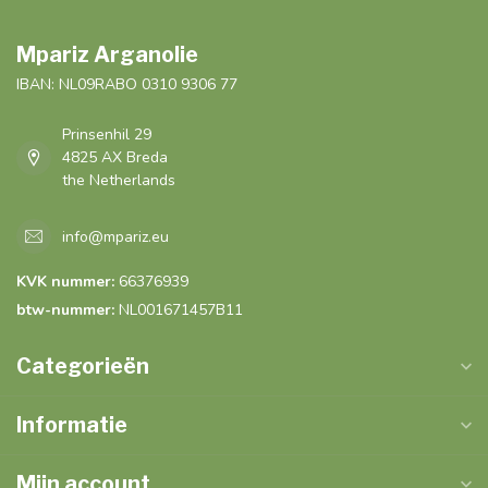
Mpariz Arganolie
IBAN: NL09RABO 0310 9306 77
Prinsenhil 29
4825 AX Breda
the Netherlands
info@mpariz.eu
KVK nummer:
66376939
btw-nummer:
NL001671457B11
Categorieën
Informatie
Mijn account