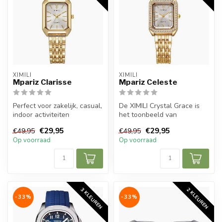
XIMILI
XIMILI
Mpariz Clarisse
Mpariz Celeste
Perfect voor zakelijk, casual,
De XIMILI Crystal Grace is
indoor activiteiten
het toonbeeld van
en dagelijks gebruik, draag
vrouwelijke elegantie en
€29,95
€29,95
€49,95
€49,95
h...
verfijnde ...
Op voorraad
Op voorraad
3 KLEUREN
2 KLEUREN
-33%
-33%