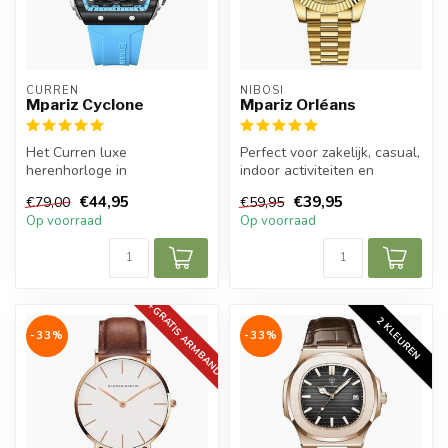
CURREN
NIBOSI
Mpariz Cyclone
Mpariz Orléans
Het Curren luxe
Perfect voor zakelijk, casual,
herenhorloge in
indoor activiteiten en
donkerblauw is een verfijst
dagelijks gebruik, draag h...
€44,95
€39,95
€79,00
€59,95
uurwerk dat zowel st...
Op voorraad
Op voorraad
+GRATIS ARMBAND
2 KLEUREN
-33%
-33%