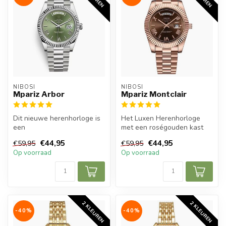
NIBOSI
NIBOSI
Mpariz Arbor
Mpariz Montclair
Dit nieuwe herenhorloge is
Het Luxen Herenhorloge
een
met een roségouden kast
prachtig modern, stijlvol en casual sport
en een chocoladebruine
€44,95
€44,95
€59,95
€59,95
herenho...
wijzerplaa...
Op voorraad
Op voorraad
2 KLEUREN
2 KLEUREN
-40%
-40%