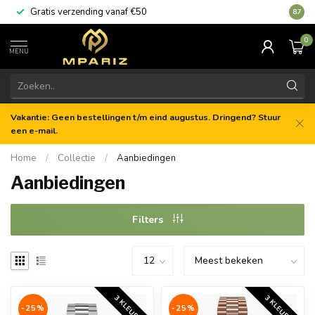
Gratis verzending vanaf €50
8.7
0
MENU
Vakantie: Geen bestellingen t/m eind augustus. Dringend? Stuur
een e-mail.
Home
/
Collectie
/
Aanbiedingen
Aanbiedingen
Filters
3 KLEUREN
3 KLEUREN
-25%
-25%