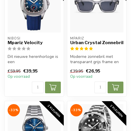
NIBOSI
MPARIZ
Mpariz Velocity
Urban Crystal Zonnebril
Dit nieuwe herenhorloge is
Moderne zonnebril met
een
transparant grijs frame en
prachtig modern, stijlvol en casual sport
strakke vorm voor een
€39,95
€26,95
€59,95
€39,95
herenho...
frisse, v...
Op voorraad
Op voorraad
2 KLEUREN
2 KLEUREN
-33%
-33%