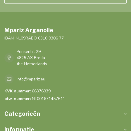
Mpariz Arganolie
IBAN: NL09RABO 0310 9306 77
Prinsenhil 29
4825 AX Breda
the Netherlands
info@mpariz.eu
KVK nummer:
66376939
btw-nummer:
NL001671457B11
Categorieën
Informatie