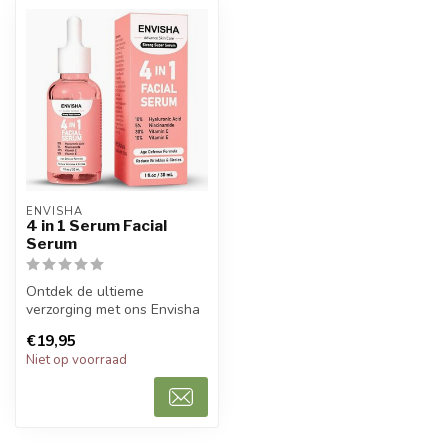
ENVISHA
4 in 1 Serum Facial
Serum
Ontdek de ultieme
verzorging met ons Envisha
Radiance 4-in-1 Facial
€19,95
Serum, een v...
Niet op voorraad