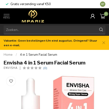
Gratis verzending vanaf €50
8.7
0
MENU
Vakantie: Geen bestellingen t/m eind augustus. Dringend? Stuur
een e-mail.
Home
/
4 in 1 Serum Facial Serum
Envisha 4 in 1 Serum Facial Serum
(0)
ENVISHA