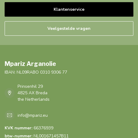
Klantenservice
Veelgestelde vragen
Mpariz Arganolie
IBAN: NL09RABO 0310 9306 77
Prinsenhil 29
4825 AX Breda
the Netherlands
info@mpariz.eu
KVK nummer:
66376939
btw-nummer:
NL001671457B11