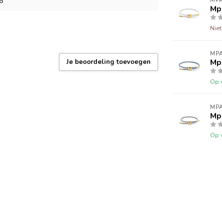
6
MPA
Mp
Nie
MPA
Mp
Je beoordeling toevoegen
Op 
MPA
Mp
Op 