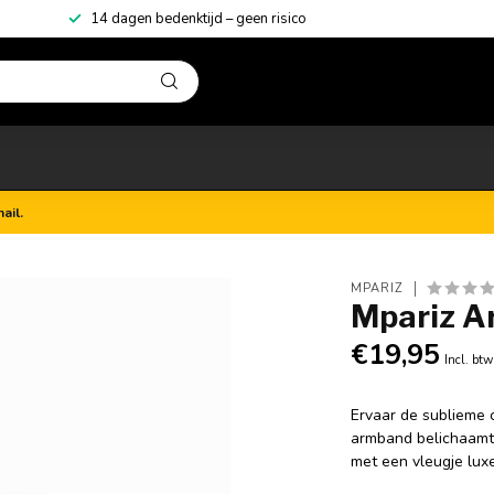
14 dagen bedenktijd – geen risico
ail.
MPARIZ
Mpariz A
€19,95
Incl. btw
Ervaar de sublieme 
armband belichaamt 
met een vleugje lux