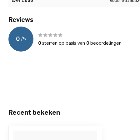
EAN Code
950549815882
Reviews
0
/
5
0
sterren op basis van
0
beoordelingen
Recent bekeken