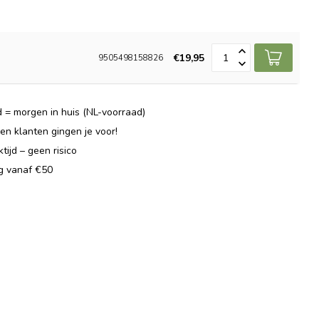
€19,95
9505498158826
 = morgen in huis (NL-voorraad)
n klanten gingen je voor!
ijd – geen risico
ng vanaf €50