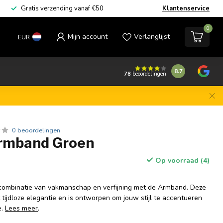
Gratis verzending vanaf €50
Klantenservice
0
Mijn account
Verlanglijst
EUR
8.7
78
beoordelingen
0 beoordelingen
rmband Groen
Op voorraad (4)
combinatie van vakmanschap en verfijning met de Armband. Deze
tijdloze elegantie en is ontworpen om jouw stijl te accentueren
e.
Lees meer
.