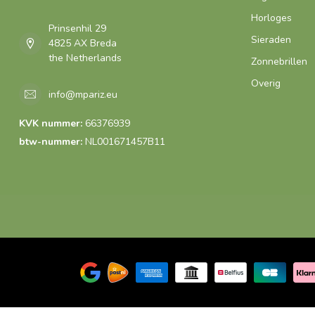
Horloges
Prinsenhil 29
Sieraden
4825 AX Breda
the Netherlands
Zonnebrillen
Overig
info@mpariz.eu
KVK nummer:
66376939
btw-nummer:
NL001671457B11