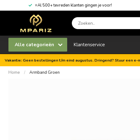
⭐Al 500+ tevreden klanten gingen je voor!
Alle categorieën
Klantenservice
Vakantie: Geen bestellingen t/m eind augustus. Dringend? Stuur een e-m
Home
/
Armband Groen