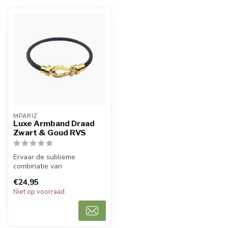
MPARIZ
Luxe Armband Draad
Zwart & Goud RVS
Ervaar de sublieme
combinatie van
vakmanschap en verfijning
€24,95
met de Armband. Deze...
Niet op voorraad