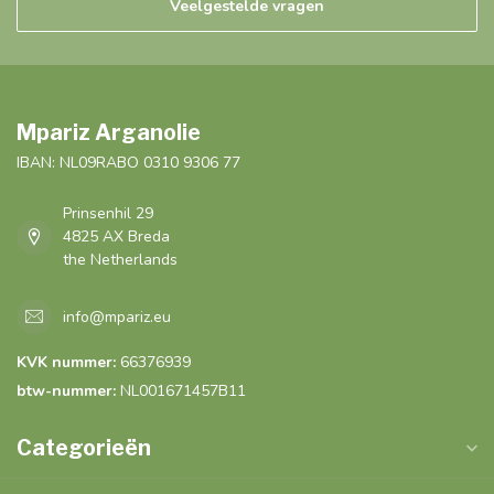
Veelgestelde vragen
Mpariz Arganolie
IBAN: NL09RABO 0310 9306 77
Prinsenhil 29
4825 AX Breda
the Netherlands
info@mpariz.eu
KVK nummer:
66376939
btw-nummer:
NL001671457B11
Categorieën