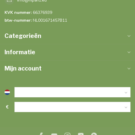
info@mpariz.eu
KVK nummer:
66376939
btw-nummer:
NL001671457B11
Categorieën
Informatie
Mijn account
€