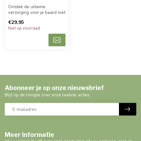
Ontdek de ultieme
verzorging voor je baard met
de Beard Growth Kit - een
€29,95
complet...
Niet op voorraad
Abonneer je op onze nieuwsbrief
Blijf op de hoogte over onze laatste acties
Meer informatie