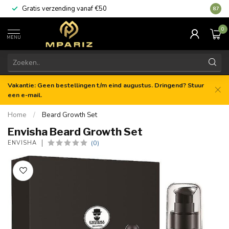
Gratis verzending vanaf €50
8.7
0
MENU
Vakantie: Geen bestellingen t/m eind augustus. Dringend? Stuur
een e-mail.
Home
/
Beard Growth Set
Envisha Beard Growth Set
(0)
ENVISHA