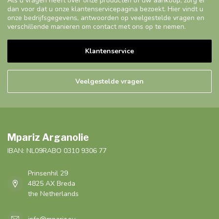
Als u vragen heeft over onze producten of uw aankoop, zorg er
dan voor dat u onze klantenservicepagina bezoekt. Hier vindt u
onze bedrijfsgegevens, antwoorden op veelgestelde vragen en
verschillende manieren om contact met ons op te nemen.
Klantenservice
Veelgestelde vragen
Mpariz Arganolie
IBAN: NL09RABO 0310 9306 77
Prinsenhil 29
4825 AX Breda
the Netherlands