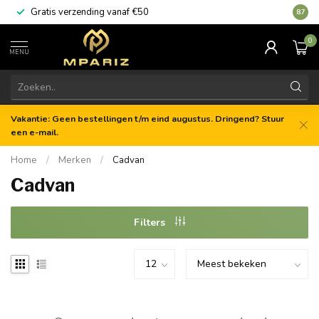
Gratis verzending vanaf €50
8.7
0
MENU
Vakantie: Geen bestellingen t/m eind augustus. Dringend? Stuur
een e-mail.
Home
/
Merken
/
Cadvan
Cadvan
Filters