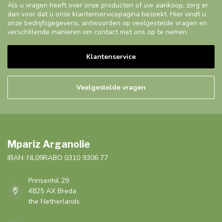
Als u vragen heeft over onze producten of uw aankoop, zorg er
dan voor dat u onze klantenservicepagina bezoekt. Hier vindt u
onze bedrijfsgegevens, antwoorden op veelgestelde vragen en
verschillende manieren om contact met ons op te nemen.
Klantenservice
Veelgestelde vragen
Mpariz Arganolie
IBAN: NL09RABO 0310 9306 77
Prinsenhil 29
4825 AX Breda
the Netherlands