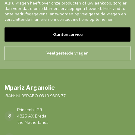
Als u vragen heeft over onze producten of uw aankoop, zorg er
dan voor dat u onze klantenservicepagina bezoekt. Hier vindt u
onze bedrijfsgegevens, antwoorden op veelgestelde vragen en
verschillende manieren om contact met ons op te nemen.
Klantenservice
Veelgestelde vragen
Mpariz Arganolie
IBAN: NL09RABO 0310 9306 77
Prinsenhil 29
4825 AX Breda
the Netherlands