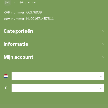
info@mpariz.eu
KVK nummer:
66376939
btw-nummer:
NL001671457B11
Categorieën
Informatie
Mijn account
€