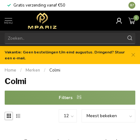
Gratis verzending vanaf €50
8.7
0
MENU
Vakantie: Geen bestellingen t/m eind augustus. Dringend? Stuur
een e-mail.
Home
/
Merken
/
Colmi
Colmi
Filters