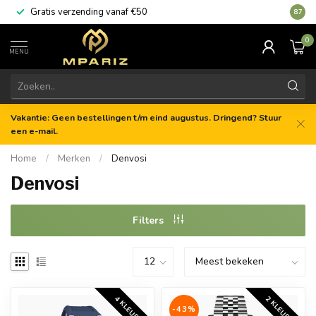
Gratis verzending vanaf €50
8.7
0
MENU
Vakantie: Geen bestellingen t/m eind augustus. Dringend? Stuur
een e-mail.
Home
/
Merken
/
Denvosi
Denvosi
Filters
4 KLEUREN
2 KLEUREN
-43%