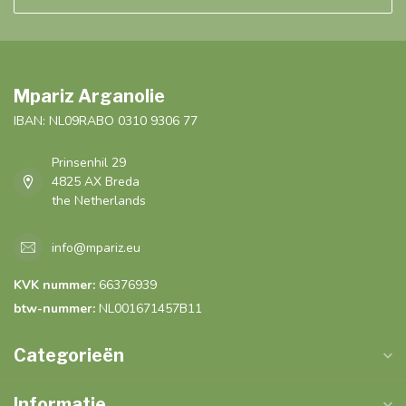
Mpariz Arganolie
IBAN: NL09RABO 0310 9306 77
Prinsenhil 29
4825 AX Breda
the Netherlands
info@mpariz.eu
KVK nummer:
66376939
btw-nummer:
NL001671457B11
Categorieën
Informatie