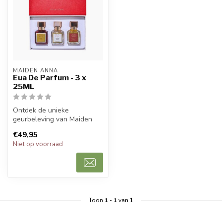
MAIDEN ANNA
Eua De Parfum - 3 x
25ML
Ontdek de unieke
geurbeleving van Maiden
Anna met deze luxe unisex
€49,95
parfumset. De...
Niet op voorraad
Toon
1
-
1
van 1