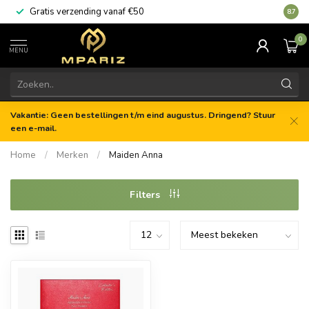
Gratis verzending vanaf €50
8.7
0
MENU
Vakantie: Geen bestellingen t/m eind augustus. Dringend? Stuur
een e-mail.
Home
/
Merken
/
Maiden Anna
Filters