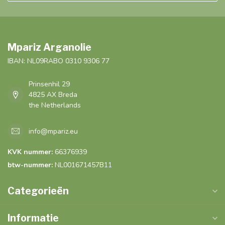
Mpariz Arganolie
IBAN: NL09RABO 0310 9306 77
Prinsenhil 29
4825 AX Breda
the Netherlands
info@mpariz.eu
KVK nummer:
66376939
btw-nummer:
NL001671457B11
Categorieën
Informatie