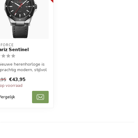
IFORCE
riz Sentinel
nieuwe herenhorloge is
prachtig modern, stijlvol
asual sport herenho...
€43,95
,95
 op voorraad
Vergelijk