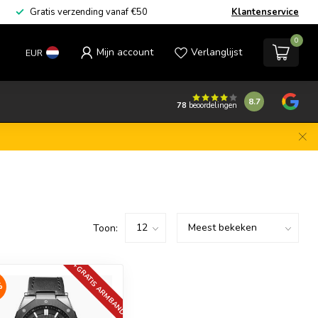
Gratis verzending vanaf €50
Klantenservice
0
Mijn account
Verlanglijst
EUR
8.7
78
beoordelingen
Toon:
+GRATIS ARMBAND
%