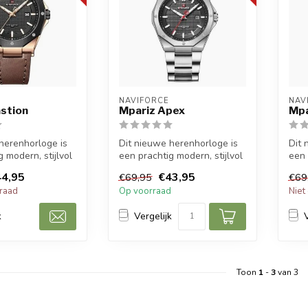
NAVIFORCE
NAV
stion
Mpariz Apex
Mpa
herenhorloge is
Dit nieuwe herenhorloge is
Dit 
 modern, stijlvol
een prachtig modern, stijlvol
een 
port herenho...
en casual sport herenho...
en c
4,95
€43,95
€69,95
€69
rraad
Op voorraad
Niet
k
Vergelijk
Toon
1
-
3
van 3