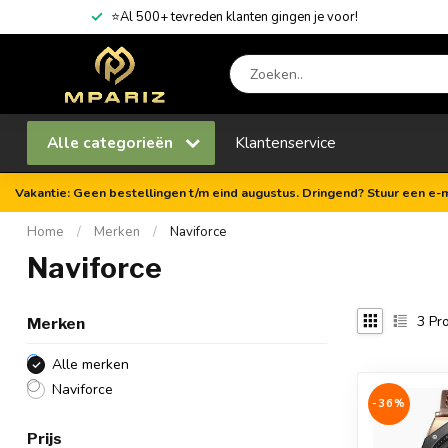
⭐Al 500+ tevreden klanten gingen je voor!
Alle categorieën
Klantenservice
Vakantie: Geen bestellingen t/m eind augustus. Dringend? Stuur een e-m
Home
/
Merken
/
Naviforce
Naviforce
3
Pro
Merken
Alle merken
Naviforce
-36%
Prijs