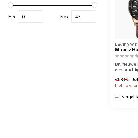
Min
Max
NAVIFORCE
Mpariz Ba
Dit nieuwe 
een prachtig
en casual s
€4
€69,95
Niet op voo
Vergelij