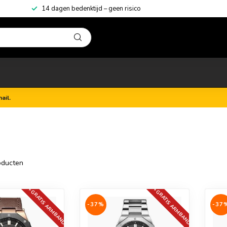
14 dagen bedenktijd – geen risico
ail.
ducten
+GRATIS ARMBAND
+GRATIS ARMBAND
-37%
-37