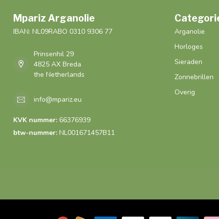
Mpariz Arganolie
Categori
IBAN: NL09RABO 0310 9306 77
Arganolie
Horloges
Prinsenhil 29
Sieraden
4825 AX Breda
the Netherlands
Zonnebrillen
Overig
info@mpariz.eu
KVK nummer:
66376939
btw-nummer:
NL001671457B11