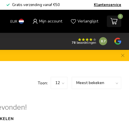
Gratis verzending vanaf €50
Klantenservice
0
Mijn account
Verlanglijst
EUR
8.7
78
beoordelingen
Toon:
evonden!
KELEN