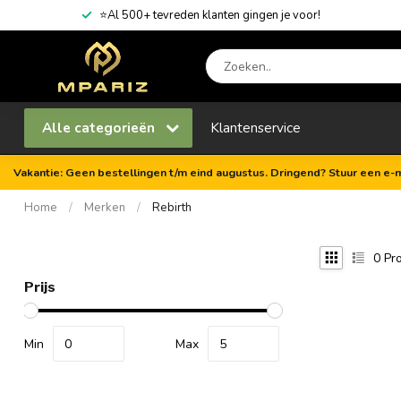
⭐Al 500+ tevreden klanten gingen je voor!
Alle categorieën
Klantenservice
Vakantie: Geen bestellingen t/m eind augustus. Dringend? Stuur een e-m
Home
/
Merken
/
Rebirth
0
Pro
Prijs
Min
Max