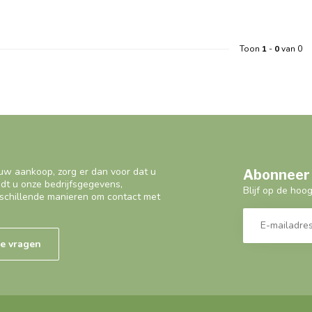
Toon
1
-
0
van 0
uw aankoop, zorg er dan voor dat u
Abonneer 
ndt u onze bedrijfsgegevens,
Blijf op de hoo
schillende manieren om contact met
de vragen