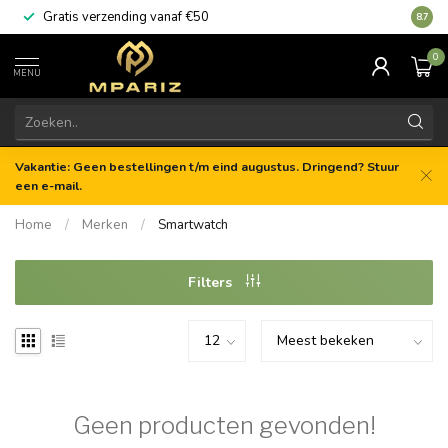
Gratis verzending vanaf €50
8.7
0
MENU
Vakantie: Geen bestellingen t/m eind augustus. Dringend? Stuur
een e-mail.
Home
/
Merken
/
Smartwatch
Filters
Geen producten gevonden!