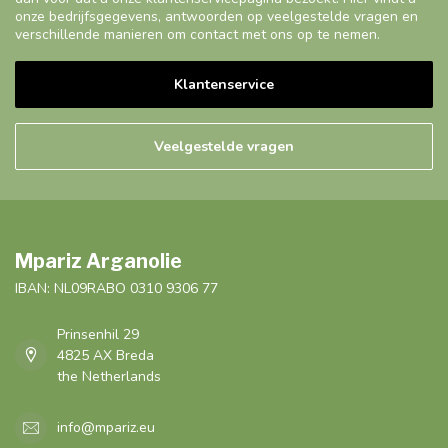
onze bedrijfsgegevens, antwoorden op veelgestelde vragen en
verschillende manieren om contact met ons op te nemen.
Klantenservice
Veelgestelde vragen
Mpariz Arganolie
IBAN: NL09RABO 0310 9306 77
Prinsenhil 29
4825 AX Breda
the Netherlands
info@mpariz.eu