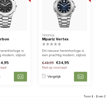
TPOFHS
arbon
Mpariz Vertex
herenhorloge is
Dit nieuwe herenhorloge is
 modern, stijlvol
een prachtig modern, stijlvol
port herenho...
en casual sport herenho...
4,95
€34,95
€49,95
rraad
Niet op voorraad
k
Vergelijk
Toon
1
-
2
van 2