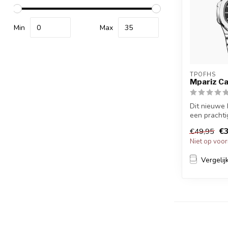
Min
Max
TPOFHS
Mpariz C
Dit nieuwe 
een prachtig
en casual s
€3
€49,95
Niet op voo
Vergelij