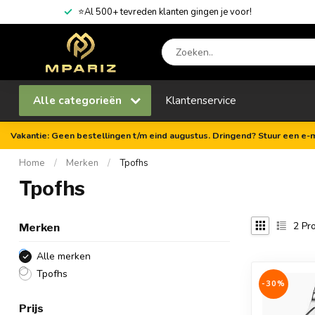
⭐Al 500+ tevreden klanten gingen je voor!
Alle categorieën
Klantenservice
Vakantie: Geen bestellingen t/m eind augustus. Dringend? Stuur een e-m
Home
/
Merken
/
Tpofhs
Tpofhs
2
Pro
Merken
Alle merken
Tpofhs
-30%
Prijs