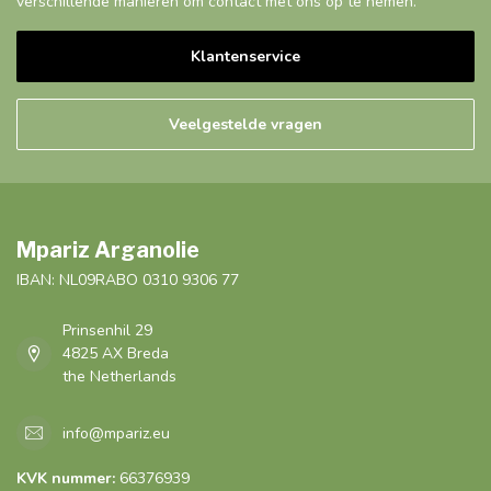
verschillende manieren om contact met ons op te nemen.
Klantenservice
Veelgestelde vragen
Mpariz Arganolie
IBAN: NL09RABO 0310 9306 77
Prinsenhil 29
4825 AX Breda
the Netherlands
info@mpariz.eu
KVK nummer:
66376939