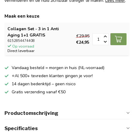
verminderen en de huid zichtbaar steviger te maken.
Lees meer
.
Maak een keuze
Collagen Set - 3 in 1 Anti
Aging 1+1 GRATIS
€29,95
6152854474408
€24,95
Op voorraad
Direct leverbaar
Vandaag besteld = morgen in huis (NL-voorraad)
⭐Al 500+ tevreden klanten gingen je voor!
14 dagen bedenktijd – geen risico
Gratis verzending vanaf €50
Productomschrijving
Specificaties