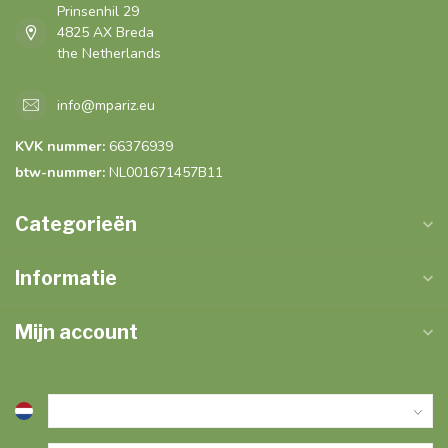
Prinsenhil 29
4825 AX Breda
the Netherlands
info@mpariz.eu
KVK nummer:
66376939
btw-nummer:
NL001671457B11
Categorieën
Informatie
Mijn account