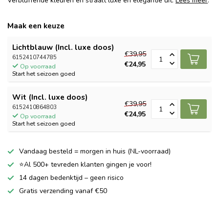
Verbluffende kleuren en straalt luxe en elegantie uit.
Lees meer
.
Maak een keuze
Lichtblauw (Incl. luxe doos)
€39,95
6152410744785
€24,95
Op voorraad
Start het seizoen goed
Wit (Incl. luxe doos)
€39,95
6152410864803
€24,95
Op voorraad
Start het seizoen goed
Vandaag besteld = morgen in huis (NL-voorraad)
⭐Al 500+ tevreden klanten gingen je voor!
14 dagen bedenktijd – geen risico
Gratis verzending vanaf €50