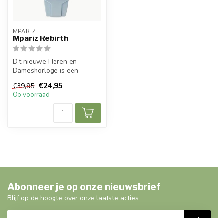
MPARIZ
Mpariz Rebirth
Dit nieuwe Heren en
Dameshorloge is een
prachtig modern, stijlvol en
€24,95
€39,95
casual spor...
Op voorraad
Abonneer je op onze nieuwsbrief
Blijf op de hoogte over onze laatste acties