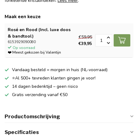
fonkelende kristalindexen.
Lees meer
.
Maak een keuze
Rosé en Rood (Incl. luxe doos
& bandtool)
€59,95
6153929090080
€39,95
Op voorraad
❤️ Meest gekozen bij Valentijn
Vandaag besteld = morgen in huis (NL-voorraad)
⭐Al 500+ tevreden klanten gingen je voor!
14 dagen bedenktijd – geen risico
Gratis verzending vanaf €50
Productomschrijving
Specificaties