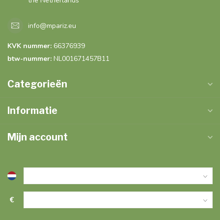
the Netherlands
info@mpariz.eu
KVK nummer:
66376939
btw-nummer:
NL001671457B11
Categorieën
Informatie
Mijn account
€