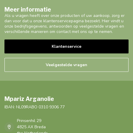
Meer informatie
Als u vragen heeft over onze producten of uw aankoop, zorg er
dan voor dat u onze klantenservicepagina bezoekt. Hier vindt u
onze bedrijfsgegevens, antwoorden op veelgestelde vragen en
verschillende manieren om contact met ons op te nemen.
Klantenservice
Veelgestelde vragen
Mpariz Arganolie
IBAN: NL09RABO 0310 9306 77
Prinsenhil 29
4825 AX Breda