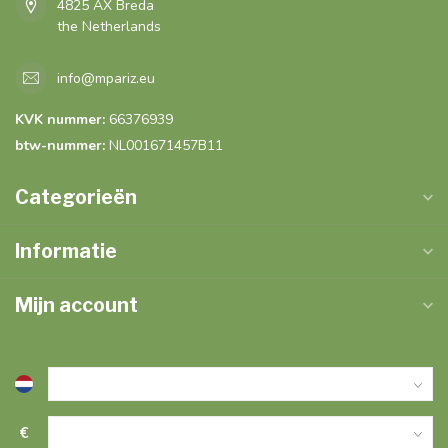
4825 AX Breda
the Netherlands
info@mpariz.eu
KVK nummer:
66376939
btw-nummer:
NL001671457B11
Categorieën
Informatie
Mijn account
€