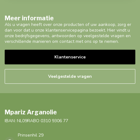
Meer informatie
Als u vragen heeft over onze producten of uw aankoop, zorg er
dan voor dat u onze klantenservicepagina bezoekt. Hier vindt u
onze bedrijfsgegevens, antwoorden op veelgestelde vragen en
verschillende manieren om contact met ons op te nemen.
Klantenservice
Veelgestelde vragen
Mpariz Arganolie
IBAN: NL09RABO 0310 9306 77
Prinsenhil 29