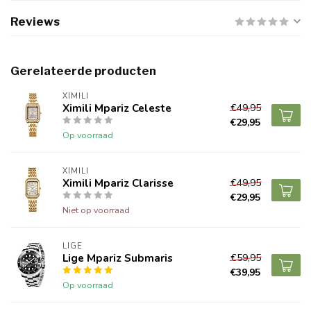
Reviews
Gerelateerde producten
XIMILI
Ximili Mpariz Celeste
€49,95
€29,95
Op voorraad
XIMILI
Ximili Mpariz Clarisse
€49,95
€29,95
Niet op voorraad
LIGE
Lige Mpariz Submaris
€59,95
€39,95
Op voorraad