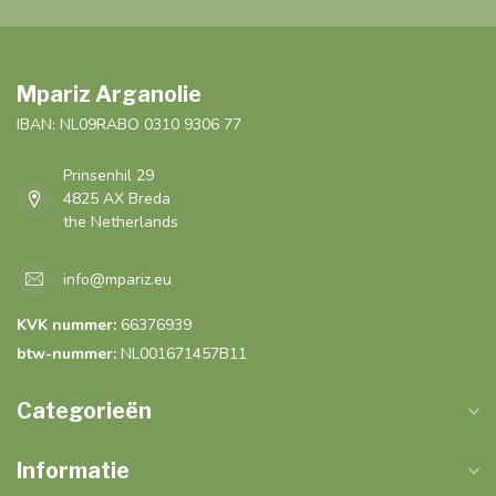
Mpariz Arganolie
IBAN: NL09RABO 0310 9306 77
Prinsenhil 29
4825 AX Breda
the Netherlands
info@mpariz.eu
KVK nummer:
66376939
btw-nummer:
NL001671457B11
Categorieën
Informatie