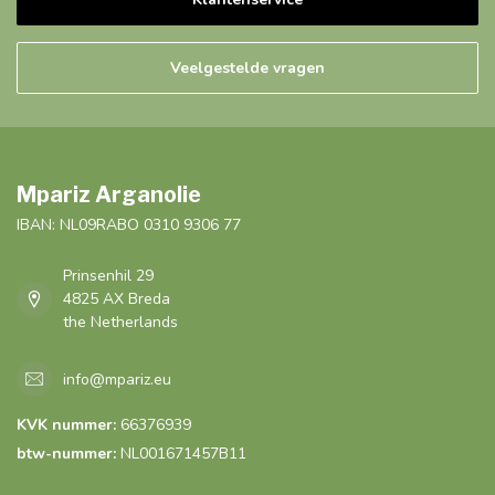
Veelgestelde vragen
Mpariz Arganolie
IBAN: NL09RABO 0310 9306 77
Prinsenhil 29
4825 AX Breda
the Netherlands
info@mpariz.eu
KVK nummer:
66376939
btw-nummer:
NL001671457B11