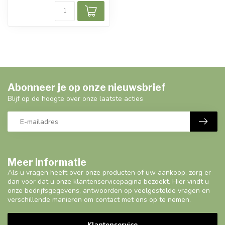
Abonneer je op onze nieuwsbrief
Blijf op de hoogte over onze laatste acties
Meer informatie
Als u vragen heeft over onze producten of uw aankoop, zorg er
dan voor dat u onze klantenservicepagina bezoekt. Hier vindt u
onze bedrijfsgegevens, antwoorden op veelgestelde vragen en
verschillende manieren om contact met ons op te nemen.
Klantenservice