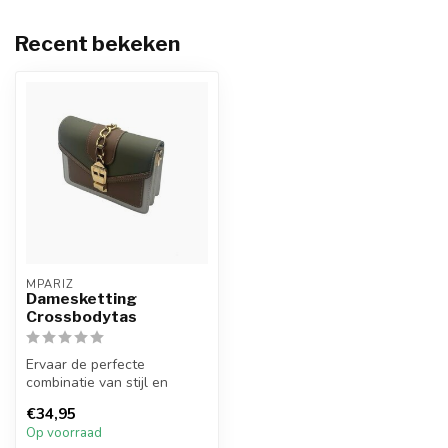
Recent bekeken
MPARIZ
Damesketting
Crossbodytas
Ervaar de perfecte
combinatie van stijl en
praktisch gebruik met onze
€34,95
Damesketti...
Op voorraad