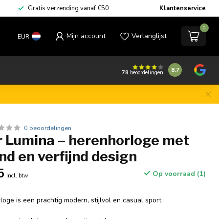
14 dagen bedenktijd – geen risico
Klantenservice
Gr
0
Mijn account
Verlanglijst
EUR
8.7
78
beoordelingen
0 beoordelingen
 Lumina – herenhorloge met
nd en verfijnd design
5
Op voorraad (1)
Incl. btw
oge is een prachtig modern, stijlvol en casual sport