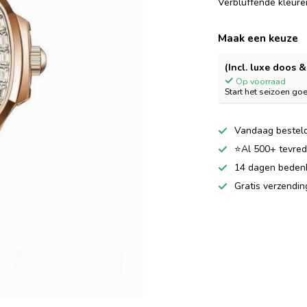
Verbluffende kleuren
Maak een keuze
(Incl. luxe doos 
Op voorraad
Start het seizoen go
Vandaag besteld
⭐Al 500+ tevrede
14 dagen bedenkt
Gratis verzendi