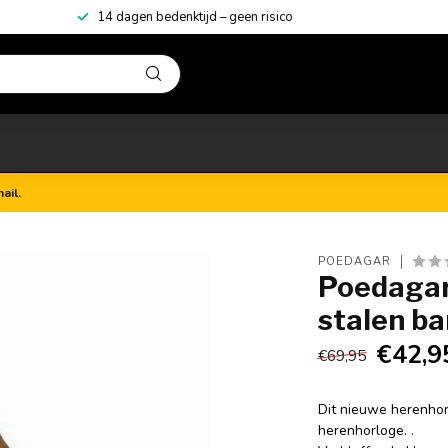
⭐Al 500+ tevreden klanten gingen je voor!
ail.
POEDAGAR
Poedagar
stalen ba
€42,9
€69,95
Dit nieuwe herenhorl
herenhorloge. .