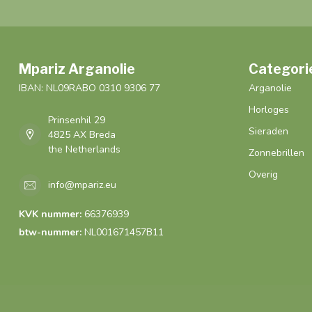
Mpariz Arganolie
Categori
IBAN: NL09RABO 0310 9306 77
Arganolie
Horloges
Prinsenhil 29
Sieraden
4825 AX Breda
the Netherlands
Zonnebrillen
Overig
info@mpariz.eu
KVK nummer:
66376939
btw-nummer:
NL001671457B11