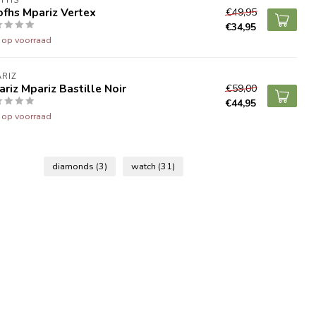
OFHS
fhs Mpariz Vertex
€49,95
€34,95
t op voorraad
RIZ
riz Mpariz Bastille Noir
€59,00
€44,95
t op voorraad
diamonds
(3)
watch
(31)