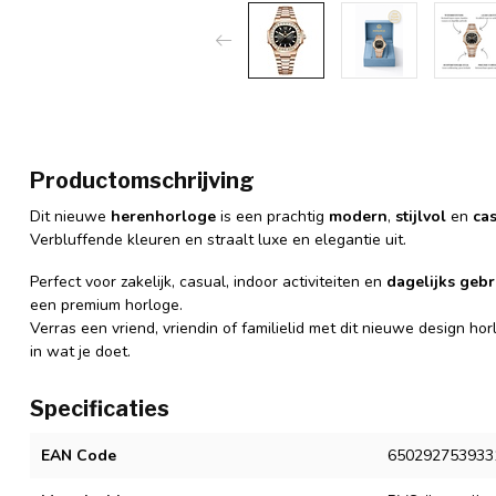
Productomschrijving
Dit nieuwe
herenhorloge
is een prachtig
modern
,
stijlvol
en
ca
Verbluffende kleuren en straalt luxe en elegantie uit.
Perfect voor zakelijk, casual, indoor activiteiten en
dagelijks gebr
een premium horloge.
Verras een vriend, vriendin of familielid met dit nieuwe design hor
in wat je doet.
Specificaties
EAN Code
650292753933