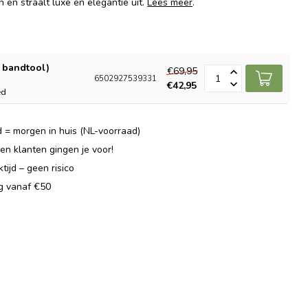
 en straalt luxe en elegantie uit.
Lees meer
.
& bandtool)
€69,95
6502927539331
€42,95
ed
 = morgen in huis (NL-voorraad)
n klanten gingen je voor!
ijd – geen risico
ng vanaf €50