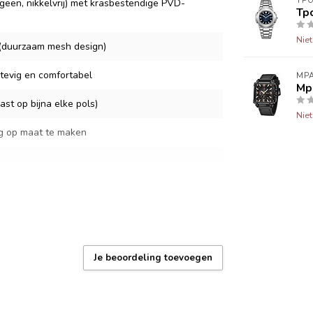
TP
geen, nikkelvrij) met krasbestendige PVD-
Tpo
Nie
l (duurzaam mesh design)
stevig en comfortabel
MPA
Mpa
st op bijna elke pols)
Nie
g op maat te maken
oudig te vervangen, levensduur ±2 jaar
erdicht: regen en handen wassen)
Je beoordeling toevoegen
 garantie – 1 jaar
x + gereedschap voor bandaanpassing