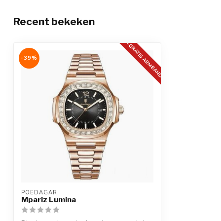
Extra
Anti-allergeen
Recent bekeken
+GRATIS ARMBAND
-39%
POEDAGAR
Mpariz Lumina