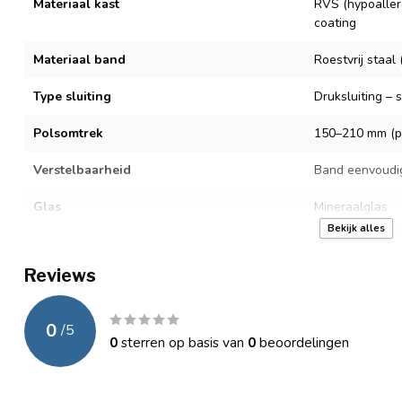
Materiaal kast
RVS (hypoaller
coating
Materiaal band
Roestvrij staa
Type sluiting
Druksluiting – 
Polsomtrek
150–210 mm (pa
Verstelbaarheid
Band eenvoudi
Glas
Mineraalglas
Bekijk alles
Uurwerk
Quartz
Reviews
Batterijtype
SR621SW – eenv
Waterbestendig
3 ATM (spatwat
0
/
5
0
sterren op basis van
0
beoordelingen
Garantie
Officiële Mpariz
Verpakking
Luxe cadeaubo