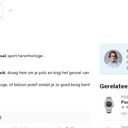
sual
sport herenhorloge. .
uik
, draag hem om je pols en krijg het gevoel van
loge, of beloon jezelf omdat je zo goed bezig bent
Gerelatee
PO
Poe
Op 
1