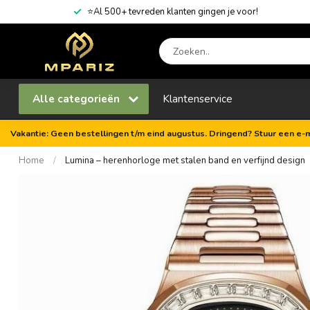
Vandaag besteld = morgen in huis (NL-voorraad)
Alle categorieën
Klantenservice
Vakantie: Geen bestellingen t/m eind augustus. Dringend? Stuur een e-m
Home
/
Lumina – herenhorloge met stalen band en verfijnd design