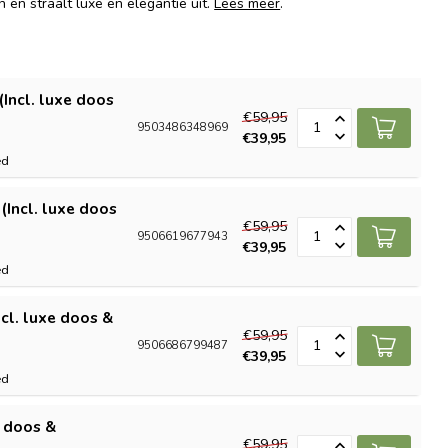
 en straalt luxe en elegantie uit.
Lees meer
.
(Incl. luxe doos
€59,95
9503486348969
€39,95
ed
(Incl. luxe doos
€59,95
9506619677943
€39,95
ed
ncl. luxe doos &
€59,95
9506686799487
€39,95
ed
e doos &
€59,95