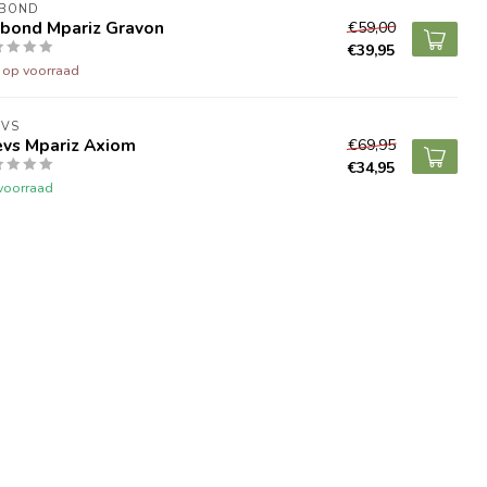
NBOND
nbond Mpariz Gravon
€59,00
€39,95
t op voorraad
EVS
evs Mpariz Axiom
€69,95
€34,95
voorraad