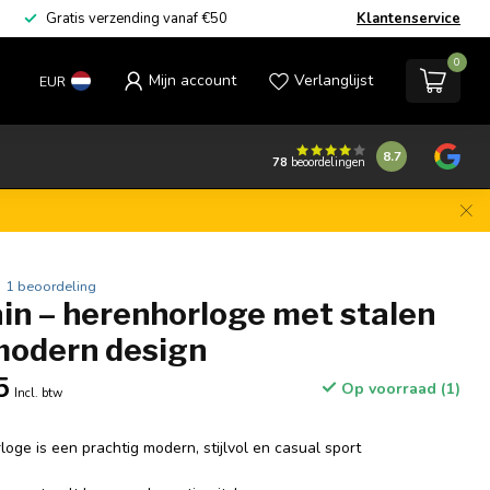
Gratis verzending vanaf €50
Klantenservice
0
Mijn account
Verlanglijst
EUR
8.7
78
beoordelingen
1 beoordeling
ain – herenhorloge met stalen
modern design
5
Op voorraad (1)
Incl. btw
oge is een prachtig modern, stijlvol en casual sport