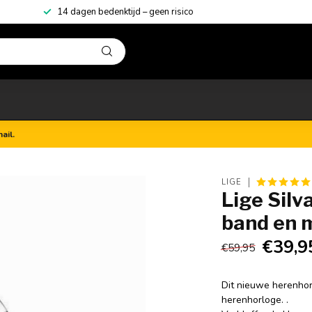
14 dagen bedenktijd – geen risico
ail.
LIGE
Lige Silv
band en 
€39,9
€59,95
Dit nieuwe herenhorl
herenhorloge. .