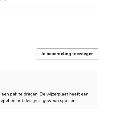
oudig te vervangen, levensduur ±2 jaar
erdicht: regen en handen wassen)
Je beoordeling toevoegen
 garantie – 1 jaar
x + gereedschap voor bandaanpassing
, duurzame coating, Nederlands supportteam
j een pak te dragen. De wijzerplaat heeft een
soepel en het design is gewoon spot-on.