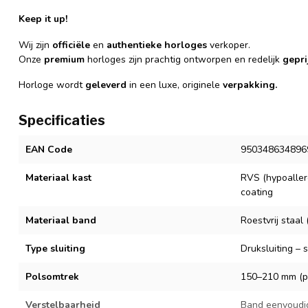
Keep it up!
Wij zijn
officiële
en
authentieke
horloges
verkoper.
Onze
premium
horloges zijn prachtig ontworpen en redelijk
gepri
Horloge wordt
geleverd
in een luxe, originele
verpakking.
Specificaties
EAN Code
950348634896
Materiaal kast
RVS (hypoaller
coating
Materiaal band
Roestvrij staa
Type sluiting
Druksluiting – 
Polsomtrek
150–210 mm (pa
Verstelbaarheid
Band eenvoudi