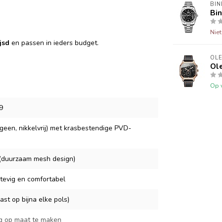
BI
Bi
Nie
jsd
en passen in ieders budget.
OL
Ol
Op 
9
geen, nikkelvrij) met krasbestendige PVD-
l (duurzaam mesh design)
stevig en comfortabel
st op bijna elke pols)
g op maat te maken