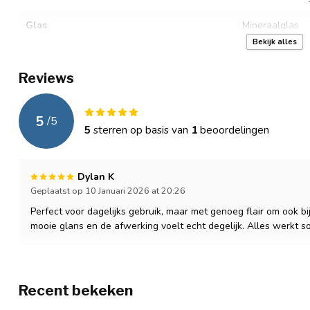
Glas
Mineraalglas
Bekijk alles
Uurwerk
Quartz
Reviews
Batterijtype
SR621SW – eenv
Waterbestendig
3 ATM (spatwat
5
/
5
5
sterren op basis van
1
beoordelingen
Garantie
Officiële Mpariz
Verpakking
Luxe cadeaubo
Dylan K
Geplaatst op 10 Januari 2026 at 20:26
Extra
Anti-allergeen
Perfect voor dagelijks gebruik, maar met genoeg flair om ook bi
mooie glans en de afwerking voelt echt degelijk. Alles werkt 
Recent bekeken