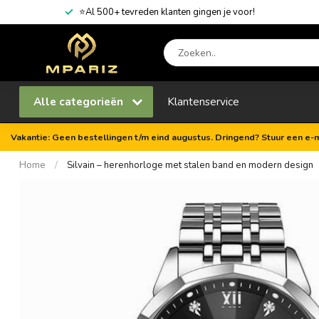
⭐Al 500+ tevreden klanten gingen je voor!
Alle categorieën
Klantenservice
Vakantie: Geen bestellingen t/m eind augustus. Dringend? Stuur een e-m
Home
/
Silvain – herenhorloge met stalen band en modern design