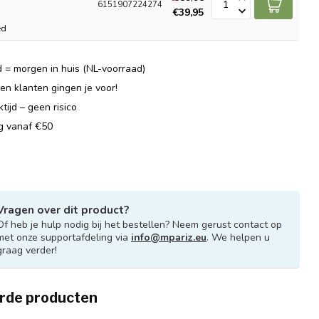
6151907224274
€39,95
ed
 = morgen in huis (NL-voorraad)
n klanten gingen je voor!
ijd – geen risico
ng vanaf €50
Vragen over dit product?
Of heb je hulp nodig bij het bestellen? Neem gerust contact op
met onze supportafdeling via
info@mpariz.eu
. We helpen u
graag verder!
rde producten