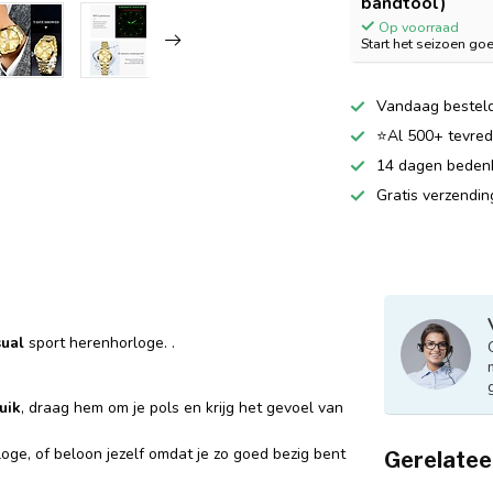
bandtool)
Op voorraad
Start het seizoen go
Vandaag besteld
⭐Al 500+ tevrede
14 dagen bedenkt
Gratis verzendi
sual
sport herenhorloge. .
uik
, draag hem om je pols en krijg het gevoel van
loge, of beloon jezelf omdat je zo goed bezig bent
Gerelatee