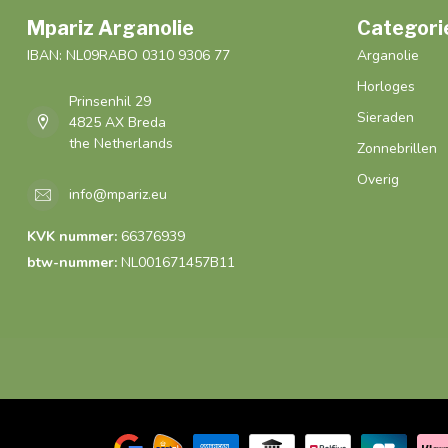
Mpariz Arganolie
Categori
IBAN: NL09RABO 0310 9306 77
Arganolie
Horloges
Prinsenhil 29
Sieraden
4825 AX Breda
the Netherlands
Zonnebrillen
Overig
info@mpariz.eu
KVK nummer:
66376939
btw-nummer:
NL001671457B11