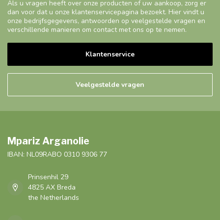
Als u vragen heeft over onze producten of uw aankoop, zorg er
dan voor dat u onze klantenservicepagina bezoekt. Hier vindt u
onze bedrijfsgegevens, antwoorden op veelgestelde vragen en
verschillende manieren om contact met ons op te nemen.
Klantenservice
Veelgestelde vragen
Mpariz Arganolie
IBAN: NL09RABO 0310 9306 77
Prinsenhil 29
4825 AX Breda
the Netherlands