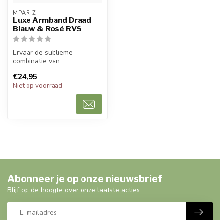
MPARIZ
Luxe Armband Draad
Blauw & Rosé RVS
Ervaar de sublieme
combinatie van
vakmanschap en verfijning
€24,95
met de Armband. Deze...
Niet op voorraad
Abonneer je op onze nieuwsbrief
Blijf op de hoogte over onze laatste acties