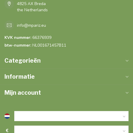
4825 AX Breda
the Netherlands
info@mpariz.eu
KVK nummer:
66376939
btw-nummer:
NL001671457B11
Categorieën
Informatie
Mijn account
€