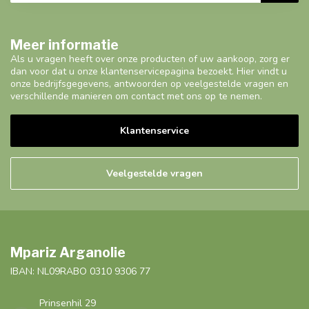
Meer informatie
Als u vragen heeft over onze producten of uw aankoop, zorg er
dan voor dat u onze klantenservicepagina bezoekt. Hier vindt u
onze bedrijfsgegevens, antwoorden op veelgestelde vragen en
verschillende manieren om contact met ons op te nemen.
Klantenservice
Veelgestelde vragen
Mpariz Arganolie
IBAN: NL09RABO 0310 9306 77
Prinsenhil 29