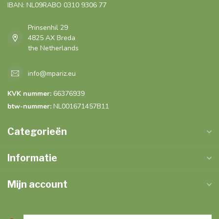
IBAN: NL09RABO 0310 9306 77
Prinsenhil 29
4825 AX Breda
the Netherlands
info@mpariz.eu
KVK nummer:
66376939
btw-nummer:
NL001671457B11
Categorieën
Informatie
Mijn account