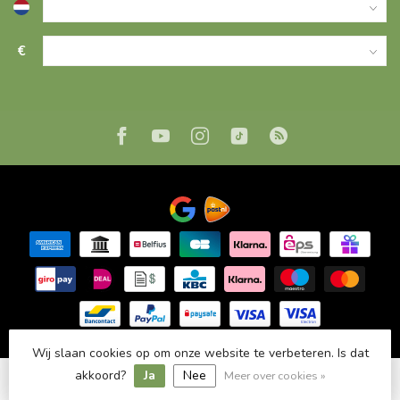
€
Wij slaan cookies op om onze website te verbeteren. Is dat
Wij slaan cookies op om onze website te verbeteren. Is dat
akkoord?
akkoord?
Ja
Ja
Nee
Nee
Meer over cookies »
Meer over cookies »
© Copyright 2023 Mpariz Arganolie