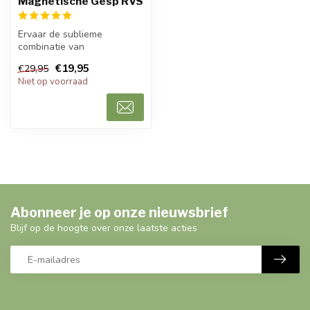
Magnetische Gesp RVS
Ervaar de sublieme
combinatie van
vakmanschap en verfijning
€19,95
€29,95
met de Armband. Deze...
Niet op voorraad
Abonneer je op onze nieuwsbrief
Blijf op de hoogte over onze laatste acties