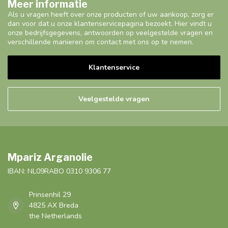
Meer informatie
Als u vragen heeft over onze producten of uw aankoop, zorg er
dan voor dat u onze klantenservicepagina bezoekt. Hier vindt u
onze bedrijfsgegevens, antwoorden op veelgestelde vragen en
verschillende manieren om contact met ons op te nemen.
Klantenservice
Veelgestelde vragen
Mpariz Arganolie
IBAN: NL09RABO 0310 9306 77
Prinsenhil 29
4825 AX Breda
the Netherlands