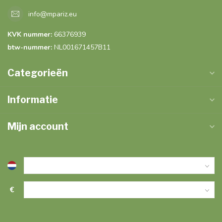
info@mpariz.eu
KVK nummer:
66376939
btw-nummer:
NL001671457B11
Categorieën
Informatie
Mijn account
€