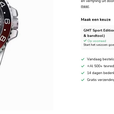
en verfijning uit do
meer
.
Maak een keuze
GMT Sport Edition
& bandtool)
Op voorraad
Start het seizoen go
Vandaag besteld
⭐Al 500+ tevrede
14 dagen bedenkt
Gratis verzendi