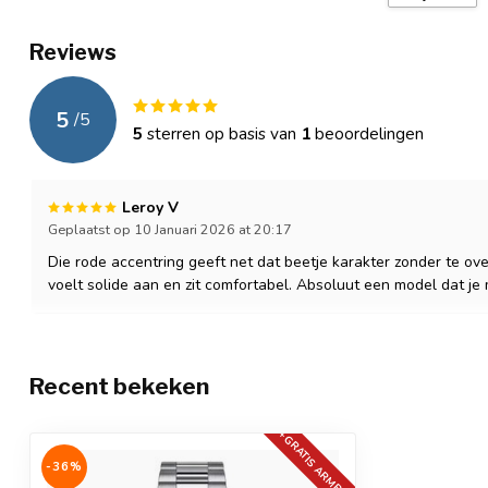
Uurwerk
Quartz
Reviews
Batterijtype
SR621SW – eenv
Waterbestendig
3 ATM (spatwat
5
/
5
5
sterren op basis van
1
beoordelingen
Garantie
Officiële Mpariz
Verpakking
Luxe cadeaubo
Leroy V
Geplaatst op 10 Januari 2026 at 20:17
Extra
Anti-allergeen
Die rode accentring geeft net dat beetje karakter zonder te ove
voelt solide aan en zit comfortabel. Absoluut een model dat je 
Recent bekeken
+GRATIS ARMBAND
-36%