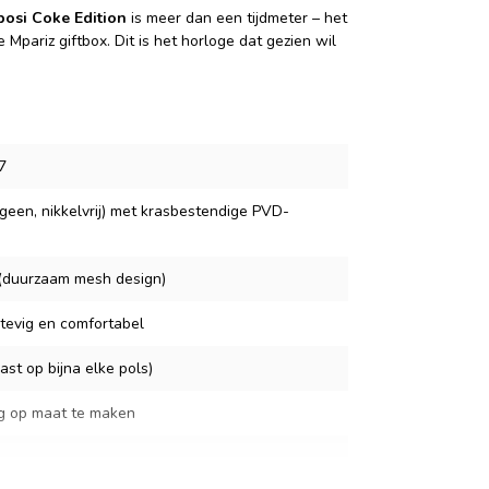
bosi Coke Edition
is meer dan een tijdmeter – het
 Mpariz giftbox. Dit is het horloge dat gezien wil
7
geen, nikkelvrij) met krasbestendige PVD-
l (duurzaam mesh design)
stevig en comfortabel
st op bijna elke pols)
g op maat te maken