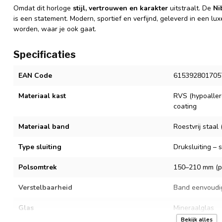
Omdat dit horloge
stijl, vertrouwen en karakter
uitstraalt. De
Ni
is een statement. Modern, sportief en verfijnd, geleverd in een luxe
worden, waar je ook gaat.
Specificaties
EAN Code
615392801705
Materiaal kast
RVS (hypoaller
coating
Materiaal band
Roestvrij staa
Type sluiting
Druksluiting – 
Polsomtrek
150–210 mm (pa
Verstelbaarheid
Band eenvoudi
Glas
Mineraalglas
Bekijk alles