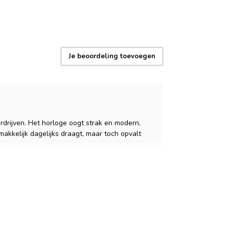
oudig te vervangen, levensduur ±2 jaar
erdicht: regen en handen wassen)
Je beoordeling toevoegen
 garantie – 1 jaar
x + gereedschap voor bandaanpassing
, duurzame coating, Nederlands supportteam
rdrijven. Het horloge oogt strak en modern,
makkelijk dagelijks draagt, maar toch opvalt