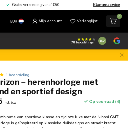
Gratis verzending vanaf €50
Klantenservice
0
Mijn account
Verlanglijst
EUR
8.7
78
beoordelingen
1 beoordeling
rizon – herenhorloge met
nd en sportief design
5
Op voorraad (4)
Incl. btw
mbinatie van sportieve klasse en tijdloze luxe met de Nibosi GMT
orloge is geïnspireerd op klassieke duikdesigns en straalt kracht