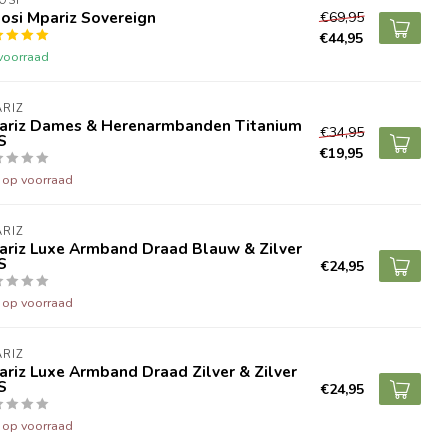
OSI
osi Mpariz Sovereign
€69,95
€44,95
voorraad
RIZ
ariz Dames & Herenarmbanden Titanium
€34,95
S
€19,95
t op voorraad
RIZ
ariz Luxe Armband Draad Blauw & Zilver
S
€24,95
t op voorraad
RIZ
riz Luxe Armband Draad Zilver & Zilver
S
€24,95
t op voorraad