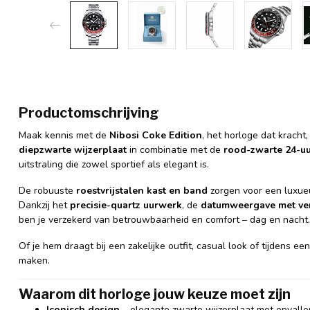
Productomschrijving
Maak kennis met de
Nibosi Coke Edition
, het horloge dat kracht,
diepzwarte wijzerplaat
in combinatie met de
rood-zwarte 24-uu
uitstraling die zowel sportief als elegant is.
De robuuste
roestvrijstalen kast en band
zorgen voor een luxueu
Dankzij het
precisie-quartz uurwerk
, de
datumweergave met ve
ben je verzekerd van betrouwbaarheid en comfort – dag en nacht.
Of je hem draagt bij een zakelijke outfit, casual look of tijdens e
maken.
Waarom dit horloge jouw keuze moet zijn
Iconisch design
– elegante zwarte wijzerplaat met opvalle