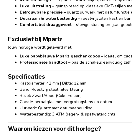
Luxe uitstraling
– geïnspireerd op klassieke GMT-stijlen m
Betrouwbare precisie
– quartz uurwerk met datumfunctie 
Duurzaam & waterbestendig
– roestvrijstalen kast en ban
Comfortabel draaggevoel
– stevige sluiting en glad gepol
Exclusief bij Mpariz
Jouw horloge wordt geleverd met:
Luxe babyblauwe Mpariz geschenkdoos
– ideaal om cade
Professionele bandtool
– pas de schakels eenvoudig zelf
Specificaties
Kastdiameter: 42 mm | Dikte: 12 mm
Band: Roestvrij staal, zilverkleurig
Bezel: Zwart/Rood (Coke Edition)
Glas: Mineraalglas met vergrotingslens op datum
Uurwerk: Quartz met datumaanduiding
Waterbestendig: 3 ATM (regen- & spatwaterdicht)
Waarom kiezen voor dit horloge?