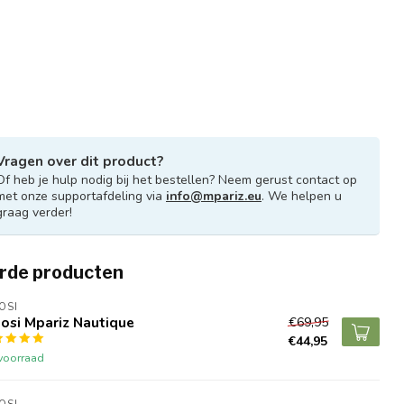
Vragen over dit product?
Of heb je hulp nodig bij het bestellen? Neem gerust contact op
met onze supportafdeling via
info@mpariz.eu
. We helpen u
graag verder!
rde producten
OSI
osi Mpariz Nautique
€69,95
€44,95
voorraad