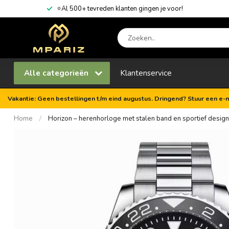
⭐Al 500+ tevreden klanten gingen je voor!
Alle categorieën
Klantenservice
Vakantie: Geen bestellingen t/m eind augustus. Dringend? Stuur een e-m
Home
/
Horizon – herenhorloge met stalen band en sportief design