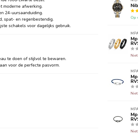
NIB
Nib
et moderne afwerking.
en 24-uursaanduiding.
Op 
d, spat- en regenbestendig.
ijste schakels voor dagelijks gebruik.
MPA
Mp
RV
Nie
au te doen of stijlvol te bewaren.
 aan voor de perfecte pasvorm.
MPA
Mp
RV
Nie
MPA
Mpa
RV
Nie