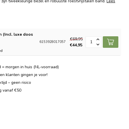
or zijn tweekleurige bezel en robuuste roestvrijstalen band.
Lees
 (Incl. luxe doos
€69,95
6153928017057
€44,95
ed
 = morgen in huis (NL-voorraad)
n klanten gingen je voor!
ijd – geen risico
ng vanaf €50