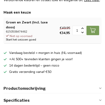
Verbluffende kleuren en straalt luxe en elegantie uit.
Lees meer
.
Maak een keuze
Groen en Zwart (Incl. luxe
doos)
€49,95
6150506474462
€34,95
Niet op voorraad
Start het seizoen goed
Vandaag besteld = morgen in huis (NL-voorraad)
⭐Al 500+ tevreden klanten gingen je voor!
14 dagen bedenktijd – geen risico
Gratis verzending vanaf €50
Productomschrijving
Specificaties