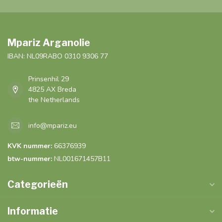
Mpariz Arganolie
IBAN: NL09RABO 0310 9306 77
Prinsenhil 29
4825 AX Breda
the Netherlands
info@mpariz.eu
KVK nummer:
66376939
btw-nummer:
NL001671457B11
Categorieën
Informatie