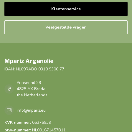
Klantenservice
Veelgestelde vragen
Mpariz Arganolie
IBAN: NL09RABO 0310 9306 77
Prinsenhil 29
4825 AX Breda
the Netherlands
info@mpariz.eu
KVK nummer:
66376939
btw-nummer:
NL001671457B11