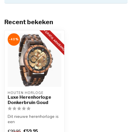
Recent bekeken
+GRATIS ARMBAND
-40%
HOUTEN HORLOGE
Luxe Herenhorloge
Donkerbruin Goud
Dit nieuwe herenhorloge is
een
prachtig modern, stijlvol en casual sport
€59,95
€99,95