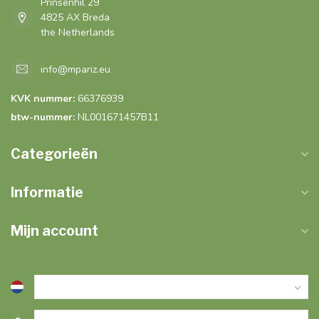
Prinsenhil 29
4825 AX Breda
the Netherlands
info@mpariz.eu
KVK nummer:
66376939
btw-nummer:
NL001671457B11
Categorieën
Informatie
Mijn account