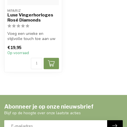
MPARIZ
Luxe Vingerhorloges
Rosé Diamonds
Voeg een unieke en
stijlvolle touch toe aan uw
sieradencollectie met dit
€19,95
Luxe Vi...
Op voorraad
Abonneer je op onze nieuwsbrief
Blijf op de hoogte over onze laatste acties