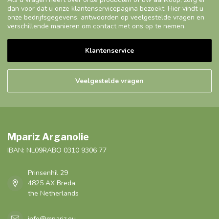
dan voor dat u onze klantenservicepagina bezoekt. Hier vindt u
onze bedrijfsgegevens, antwoorden op veelgestelde vragen en
verschillende manieren om contact met ons op te nemen.
Klantenservice
Veelgestelde vragen
Mpariz Arganolie
IBAN: NL09RABO 0310 9306 77
Prinsenhil 29
4825 AX Breda
the Netherlands
info@mpariz.eu