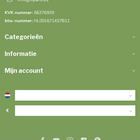
KVK nummer:
66376939
btw-nummer:
NL001671457B11
Categorieën
Informatie
Mijn account
€