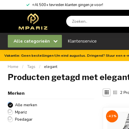
⭐Al 500+ tevreden klanten gingen je voor!
Alle categorieën
Klantenservice
Vakantie: Geen bestellingen t/m eind augustus. Dringend? Stuur een e-m
Home
/
Tags
/
elegant
Producten getagd met elegan
2
Pro
Merken
Alle merken
Mpariz
-43%
Poedagar