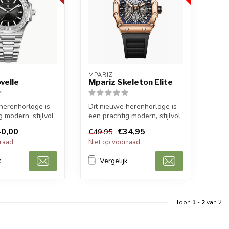
MPARIZ
velle
Mpariz Skeleton Elite
herenhorloge is
Dit nieuwe herenhorloge is
 modern, stijlvol
een prachtig modern, stijlvol
port herenho...
en casual sport herenho...
0,00
€34,95
€49,95
rraad
Niet op voorraad
k
Vergelijk
Toon
1
-
2
van 2