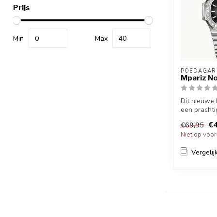
Prijs
Min
Max
POEDAGAR
Mpariz No
Dit nieuwe 
een prachtig
en casual s
€4
€69,95
Niet op voo
Vergelij