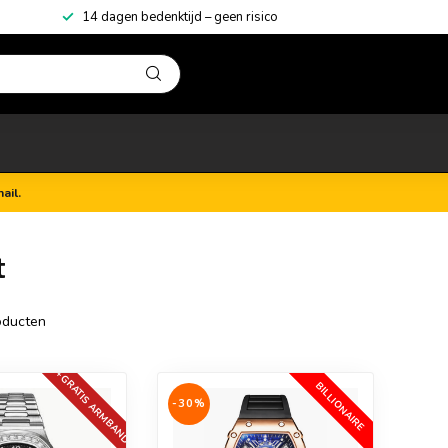
14 dagen bedenktijd – geen risico
ail.
t
ducten
+GRATIS ARMBAND
BILLIONAIRE
-30%